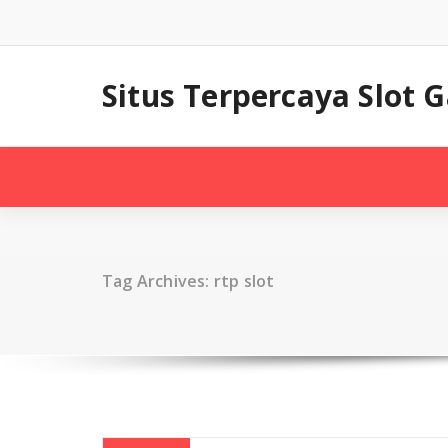
Skip
to
content
Situs Terpercaya Slot 
Tag Archives: rtp slot