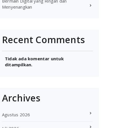
Bermain Digital yang Ringan dan
Menyenangkan
Recent Comments
Tidak ada komentar untuk
ditampilkan.
Archives
Agustus 2026