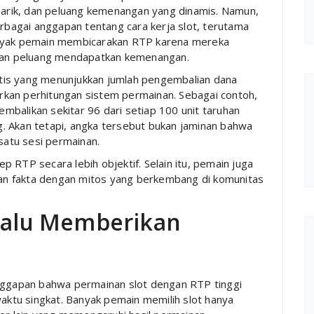
rik, dan peluang kemenangan yang dinamis. Namun,
erbagai anggapan tentang cara kerja slot, terutama
nyak pemain membicarakan RTP karena mereka
an peluang mendapatkan kemenangan.
tis yang menunjukkan jumlah pengembalian dana
kan perhitungan sistem permainan. Sebagai contoh,
balikan sekitar 96 dari setiap 100 unit taruhan
. Akan tetapi, angka tersebut bukan jaminan bahwa
atu sesi permainan.
 RTP secara lebih objektif. Selain itu, pemain juga
n fakta dengan mitos yang berkembang di komunitas
elalu Memberikan
anggapan bahwa permainan slot dengan RTP tinggi
ktu singkat. Banyak pemain memilih slot hanya