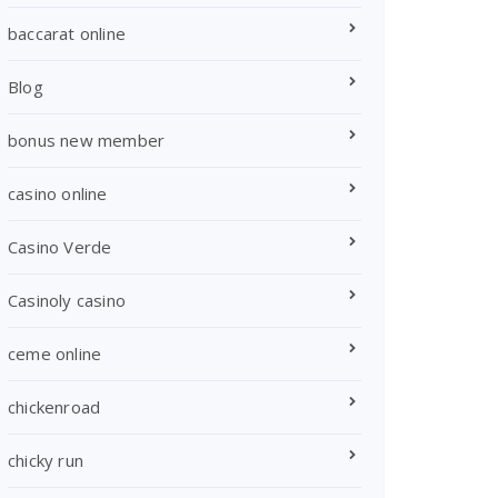
baccarat online
Blog
bonus new member
casino online
Casino Verde
Casinoly casino
ceme online
chickenroad
chicky run