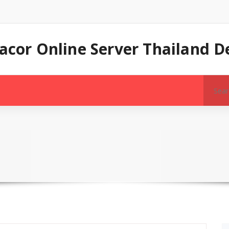
Gacor Online Server Thailand D
Search
for: