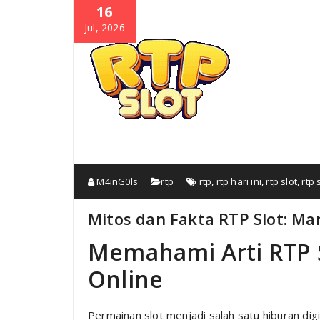
16
Jul, 2026
M4inG0ls
rtp
rtp
,
rtp hari ini
,
rtp slot
,
rtp 
Mitos dan Fakta RTP Slot: Ma
Memahami Arti RTP 
Online
Permainan slot menjadi salah satu hiburan dig