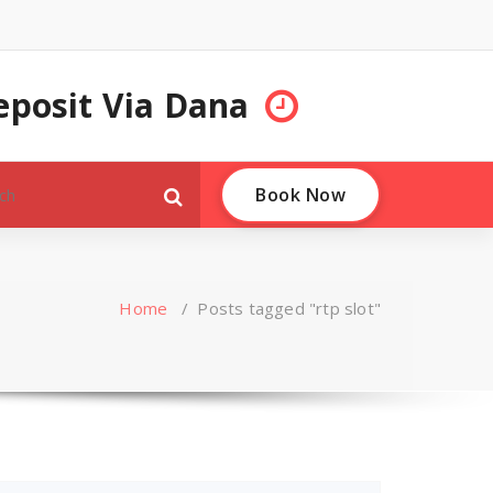
eposit Via Dana
Book Now
Home
/
Posts tagged "rtp slot"