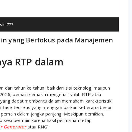
 slot777
main yang Berfokus pada Manajemen
ya RTP dalam
dari tahun ke tahun, baik dari sisi teknologi maupun
n 2026, pemain semakin mengenal istilah RTP atau
or yang dapat membantu dalam memahami karakteristik
entase teoretis yang menggambarkan seberapa besar
 pemain dalam jangka panjang. Meskipun demikian,
 sesi bermain karena hasil permainan tetap
 Generator
atau RNG).