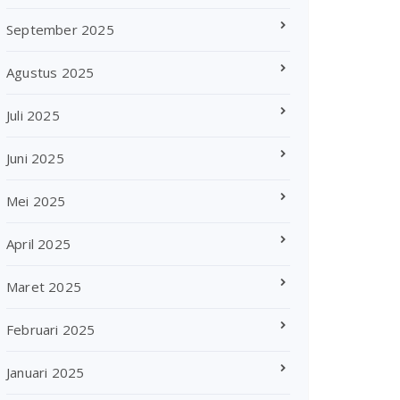
September 2025
Agustus 2025
Juli 2025
Juni 2025
Mei 2025
April 2025
Maret 2025
Februari 2025
Januari 2025