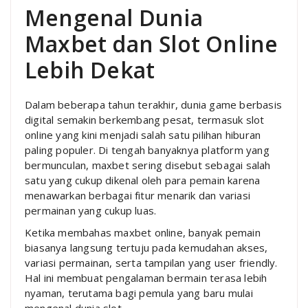
Mengenal Dunia
Maxbet dan Slot Online
Lebih Dekat
Dalam beberapa tahun terakhir, dunia game berbasis
digital semakin berkembang pesat, termasuk slot
online yang kini menjadi salah satu pilihan hiburan
paling populer. Di tengah banyaknya platform yang
bermunculan, maxbet sering disebut sebagai salah
satu yang cukup dikenal oleh para pemain karena
menawarkan berbagai fitur menarik dan variasi
permainan yang cukup luas.
Ketika membahas maxbet online, banyak pemain
biasanya langsung tertuju pada kemudahan akses,
variasi permainan, serta tampilan yang user friendly.
Hal ini membuat pengalaman bermain terasa lebih
nyaman, terutama bagi pemula yang baru mulai
mengenal dunia slot.