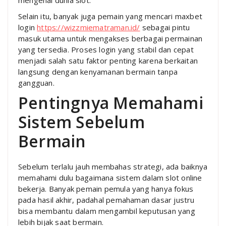
Selain itu, banyak juga pemain yang mencari maxbet
login
https://wizzmiematraman.id/
sebagai pintu
masuk utama untuk mengakses berbagai permainan
yang tersedia. Proses login yang stabil dan cepat
menjadi salah satu faktor penting karena berkaitan
langsung dengan kenyamanan bermain tanpa
gangguan.
Pentingnya Memahami
Sistem Sebelum
Bermain
Sebelum terlalu jauh membahas strategi, ada baiknya
memahami dulu bagaimana sistem dalam slot online
bekerja. Banyak pemain pemula yang hanya fokus
pada hasil akhir, padahal pemahaman dasar justru
bisa membantu dalam mengambil keputusan yang
lebih bijak saat bermain.