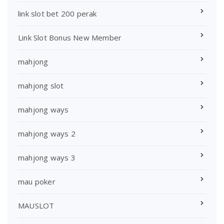
link slot bet 200 perak
Link Slot Bonus New Member
mahjong
mahjong slot
mahjong ways
mahjong ways 2
mahjong ways 3
mau poker
MAUSLOT