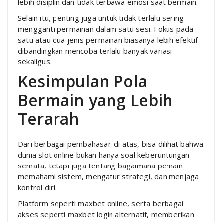
lebih disiplin dan tidak terbawa emosi saat bermain.
Selain itu, penting juga untuk tidak terlalu sering
mengganti permainan dalam satu sesi. Fokus pada
satu atau dua jenis permainan biasanya lebih efektif
dibandingkan mencoba terlalu banyak variasi
sekaligus.
Kesimpulan Pola
Bermain yang Lebih
Terarah
Dari berbagai pembahasan di atas, bisa dilihat bahwa
dunia slot online bukan hanya soal keberuntungan
semata, tetapi juga tentang bagaimana pemain
memahami sistem, mengatur strategi, dan menjaga
kontrol diri.
Platform seperti maxbet online, serta berbagai
akses seperti maxbet login alternatif, memberikan