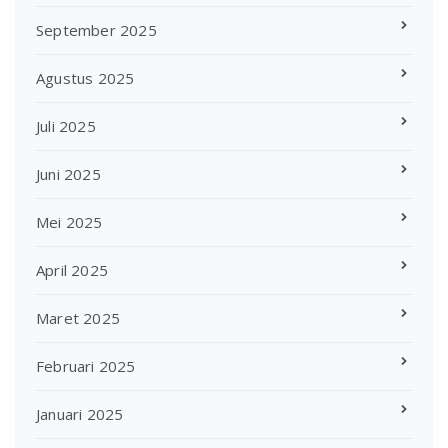
September 2025
Agustus 2025
Juli 2025
Juni 2025
Mei 2025
April 2025
Maret 2025
Februari 2025
Januari 2025