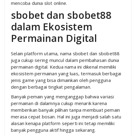
mencoba dunia slot online.
sbobet dan sbobet88
dalam Ekosistem
Permainan Digital
Selain platform utama, nama sbobet dan sbobet88
juga cukup sering muncul dalam pembahasan dunia
permainan digital. Kedua nama ini dikenal memiliki
ekosistem permainan yang luas, termasuk berbagai
jenis game yang bisa dimainkan oleh pengguna
dengan berbagai tingkat pengalaman.
Banyak pemain yang menganggap bahwa variasi
permainan di dalamnya cukup menarik karena
memberikan banyak pilihan tanpa membuat pemain
merasa cepat bosan. Hal ini juga menjadi salah satu
alasan kenapa platform seperti ini tetap memiliki
banyak pengguna aktif hingga sekarang.