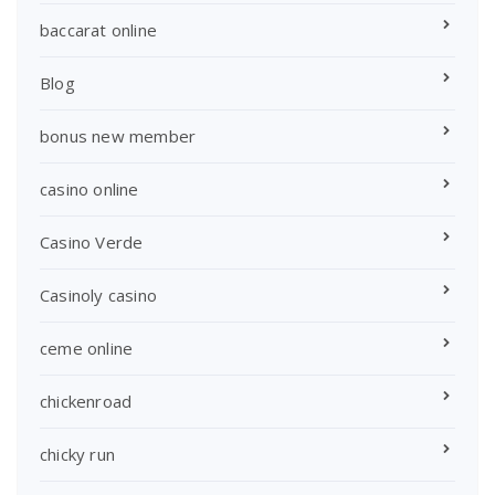
baccarat online
Blog
bonus new member
casino online
Casino Verde
Casinoly casino
ceme online
chickenroad
chicky run