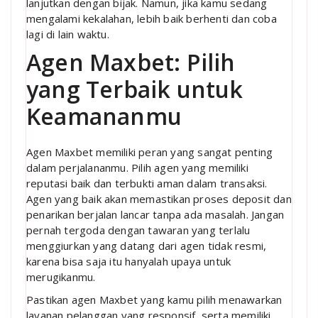
lanjutkan dengan bijak. Namun, jika kamu sedang
mengalami kekalahan, lebih baik berhenti dan coba
lagi di lain waktu.
Agen Maxbet: Pilih
yang Terbaik untuk
Keamananmu
Agen Maxbet memiliki peran yang sangat penting
dalam perjalananmu. Pilih agen yang memiliki
reputasi baik dan terbukti aman dalam transaksi.
Agen yang baik akan memastikan proses deposit dan
penarikan berjalan lancar tanpa ada masalah. Jangan
pernah tergoda dengan tawaran yang terlalu
menggiurkan yang datang dari agen tidak resmi,
karena bisa saja itu hanyalah upaya untuk
merugikanmu.
Pastikan agen Maxbet yang kamu pilih menawarkan
layanan pelanggan yang responsif, serta memiliki