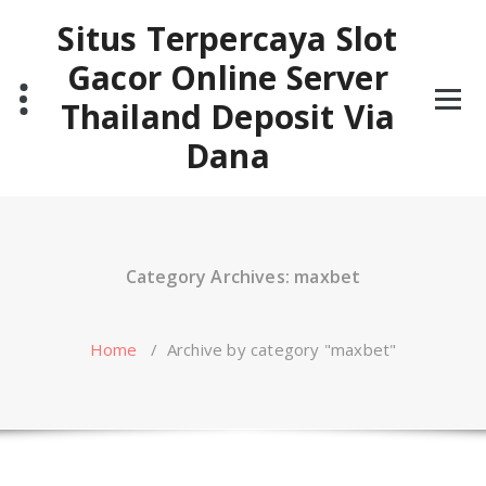
Skip
Situs Terpercaya Slot
to
content
Gacor Online Server
Thailand Deposit Via
Dana
Category Archives: maxbet
Home
/
Archive by category "maxbet"