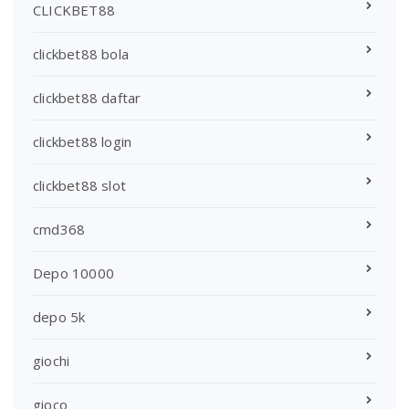
CLICKBET88
clickbet88 bola
clickbet88 daftar
clickbet88 login
clickbet88 slot
cmd368
Depo 10000
depo 5k
giochi
gioco