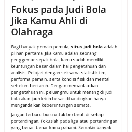
Fokus pada Judi Bola
Jika Kamu Ahli di
Olahraga
Bagi banyak pemain pemula,
situs judi bola
adalah
pilihan pertama. Jika kamu adalah seorang
penggemar sepak bola, kamu sudah memiliki
keuntungan besar dalam hal pengetahuan dan
analisis. Pelajari dengan seksama statistik tim,
performa pemain, serta kondisi fisik dan mental
sebelum bertaruh. Dengan memanfaatkan
pengetahuan ini, peluangmu untuk menang di judi
bola akan jauh lebih besar dibandingkan hanya
mengandalkan keberuntungan semata.
Jangan terburu-buru untuk bertaruh di setiap
pertandingan. Fokuslah pada liga atau pertandingan
yang benar-benar kamu pahami. Semakin banyak