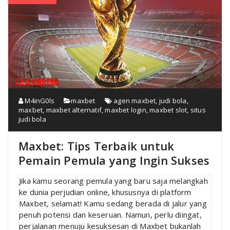
M4inG0ls
maxbet
agen maxbet
,
judi bola
,
maxbet
,
maxbet alternatif
,
maxbet login
,
maxbet slot
,
situs
judi bola
Maxbet: Tips Terbaik untuk
Pemain Pemula yang Ingin Sukses
Jika kamu seorang pemula yang baru saja melangkah
ke dunia perjudian online, khususnya di platform
Maxbet, selamat! Kamu sedang berada di jalur yang
penuh potensi dan keseruan. Namun, perlu diingat,
perjalanan menuju kesuksesan di Maxbet bukanlah