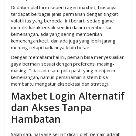
Di dalam platform seperti agen maxbet, biasanya
terdapat berbagai jenis permainan dengan tingkat
volatilitas yang berbeda. Ini berarti setiap game
memiliki karakteristik sendiri dalam memberikan
kemenangan, ada yang sering memberikan
kemenangan kecil, dan ada juga yang lebih jarang
menang tetapi hadiahnya lebih besar.
Dengan memahami hal ini, pemain bisa menyesuaikan
gaya bermain sesuai dengan preferensi masing-
masing. Tidak ada satu pola pasti yang menjamin
kemenangan, namun pemahaman sistem bisa
membantu mengatur ekspektasi dan strategi.
Maxbet Login Alternatif
dan Akses Tanpa
Hambatan
Salah satu hal yang sering dicari oleh pemain adalah