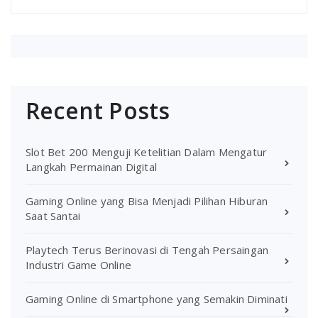
Recent Posts
Slot Bet 200 Menguji Ketelitian Dalam Mengatur
Langkah Permainan Digital
Gaming Online yang Bisa Menjadi Pilihan Hiburan
Saat Santai
Playtech Terus Berinovasi di Tengah Persaingan
Industri Game Online
Gaming Online di Smartphone yang Semakin Diminati