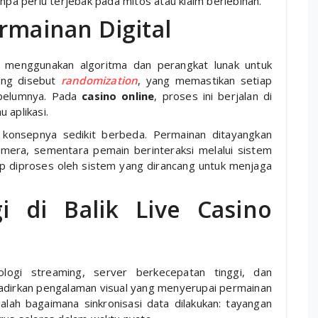
anpa perlu terjebak pada mitos atau klaim berlebihan.
rmainan Digital
menggunakan algoritma dan perangkat lunak untuk
ring disebut
randomization
, yang memastikan setiap
sebelumnya. Pada
casino online
, proses ini berjalan di
 aplikasi.
 konsepnya sedikit berbeda. Permainan ditayangkan
mera, sementara pemain berinteraksi melalui sistem
tetap diproses oleh sistem yang dirancang untuk menjaga
i di Balik Live Casino
ogi streaming, server berkecepatan tinggi, dan
hadirkan pengalaman visual yang menyerupai permainan
dalah bagaimana sinkronisasi data dilakukan: tayangan