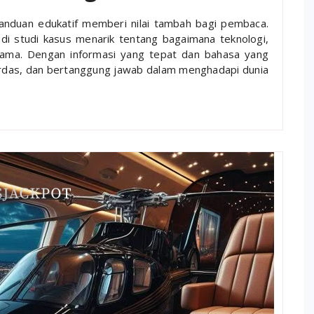
panduan edukatif memberi nilai tambah bagi pembaca.
i studi kasus menarik tentang bagaimana teknologi,
rsama. Dengan informasi yang tepat dan bahasa yang
 cerdas, dan bertanggung jawab dalam menghadapi dunia