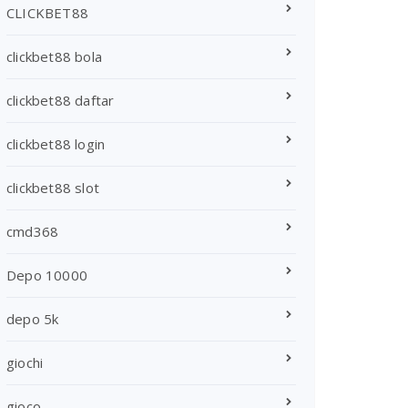
CLICKBET88
clickbet88 bola
clickbet88 daftar
clickbet88 login
clickbet88 slot
cmd368
Depo 10000
depo 5k
giochi
gioco