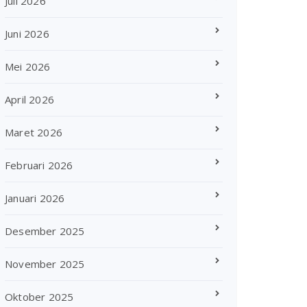
Juli 2026
Juni 2026
Mei 2026
April 2026
Maret 2026
Februari 2026
Januari 2026
Desember 2025
November 2025
Oktober 2025