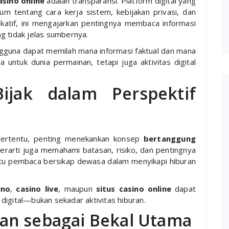
asino online
adalah transparansi. Platform digital yang
m tentang cara kerja sistem, kebijakan privasi, dan
atif, ini mengajarkan pentingnya membaca informasi
g tidak jelas sumbernya.
ngguna dapat memilah mana informasi faktual dan mana
ya untuk dunia permainan, tetapi juga aktivitas digital
ijak dalam Perspektif
s tertentu, penting menekankan konsep
bertanggung
erarti juga memahami batasan, risiko, dan pentingnya
antu pembaca bersikap dewasa dalam menyikapi hiburan
ino
,
casino live
, maupun
situs casino online
dapat
digital—bukan sekadar aktivitas hiburan.
an sebagai Bekal Utama