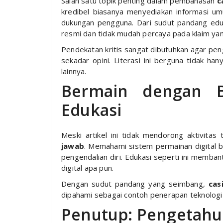
Salah satu topik penting dalam pembahasan
c
kredibel biasanya menyediakan informasi umu
dukungan pengguna. Dari sudut pandang eduk
resmi dan tidak mudah percaya pada klaim yan
Pendekatan kritis sangat dibutuhkan agar pe
sekadar opini. Literasi ini berguna tidak han
lainnya.
Bermain dengan B
Edukasi
Meski artikel ini tidak mendorong aktivita
jawab
. Memahami sistem permainan digital b
pengendalian diri. Edukasi seperti ini memb
digital apa pun.
Dengan sudut pandang yang seimbang,
cas
dipahami sebagai contoh penerapan teknologi 
Penutup: Pengetahu