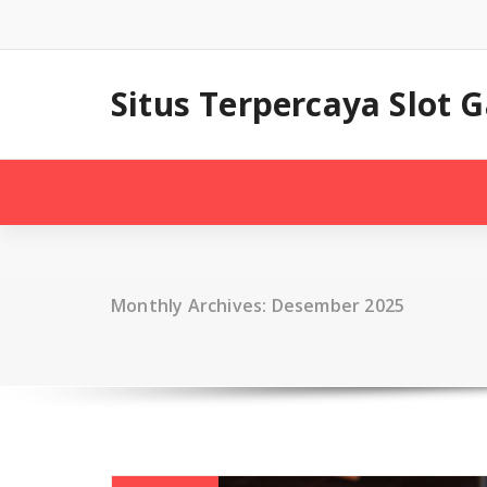
Skip
to
content
Situs Terpercaya Slot 
Monthly Archives: Desember 2025