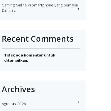
Gaming Online di Smartphone yang Semakin
Diminati
Recent Comments
Tidak ada komentar untuk
ditampilkan.
Archives
Agustus 2026