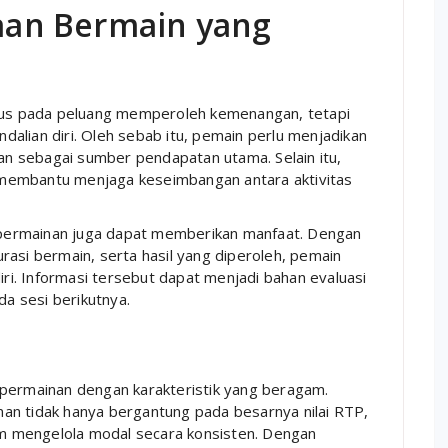
an Bermain yang
okus pada peluang memperoleh kemenangan, tetapi
alian diri. Oleh sebab itu, pemain perlu menjadikan
kan sebagai sumber pendapatan utama. Selain itu,
membantu menjaga keseimbangan antara aktivitas
i permainan juga dapat memberikan manfaat. Dengan
rasi bermain, serta hasil yang diperoleh, pemain
i. Informasi tersebut dapat menjadi bahan evaluasi
da sesi berikutnya.
 permainan dengan karakteristik yang beragam.
an tidak hanya bergantung pada besarnya nilai RTP,
 mengelola modal secara konsisten. Dengan