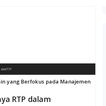
p slot777
main yang Berfokus pada Manajemen
ya RTP dalam