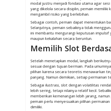
modal justru menjadi fondasi utama agar ses
yang dikelola secara disiplin, pemain memili
mengambil risiko yang berlebihan.
Sebagai contoh, pemain dapat menentukan bat
Selanjutnya, pemain sebaiknya tidak mengguna
ini membantu mengurangi keputusan impulsif
maupun kekalahan secara beruntun.
Memilih Slot Berdas
Setelah menetapkan modal, langkah berikutnya
sesuai dengan tujuan bermain. Pada umumnya, 
pilihan karena secara teoretis menawarkan ti
panjang. Namun demikian, setiap permainan tet
Sebagai ilustrasi, slot dengan volatilitas r
lebih sering, tetapi nilainya relatif kecil. Seba
memberikan kemenangan lebih jarang, namun po
pemain perlu menyesuaikan pilihan permainan 
dimiliki.