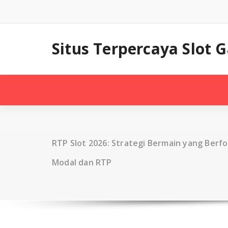
Skip
to
content
Situs Terpercaya Slot 
RTP Slot 2026: Strategi Bermain yang Ber
Modal dan RTP