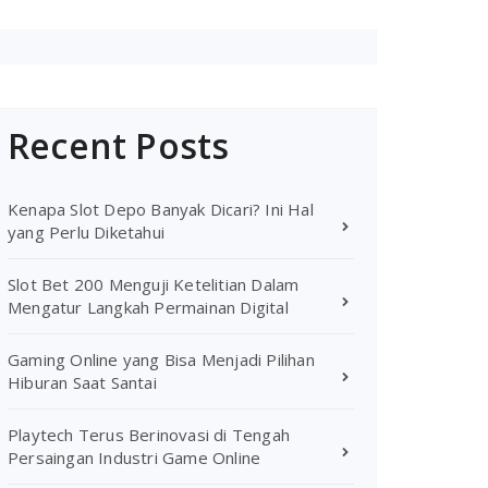
Recent Posts
Kenapa Slot Depo Banyak Dicari? Ini Hal
yang Perlu Diketahui
Slot Bet 200 Menguji Ketelitian Dalam
Mengatur Langkah Permainan Digital
Gaming Online yang Bisa Menjadi Pilihan
Hiburan Saat Santai
Playtech Terus Berinovasi di Tengah
Persaingan Industri Game Online