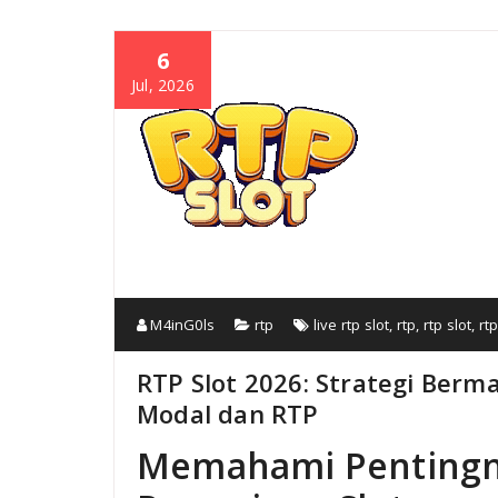
6
Jul, 2026
M4inG0ls
rtp
live rtp slot
,
rtp
,
rtp slot
,
rt
RTP Slot 2026: Strategi Ber
Modal dan RTP
Memahami Pentingn