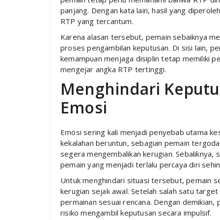
panjang. Dengan kata lain, hasil yang diperole
RTP yang tercantum.
Karena alasan tersebut, pemain sebaiknya m
proses pengambilan keputusan. Di sisi lain, 
kemampuan menjaga disiplin tetap memiliki pe
mengejar angka RTP tertinggi.
Menghindari Keputu
Emosi
Emosi sering kali menjadi penyebab utama ke
kekalahan beruntun, sebagian pemain tergoda
segera mengembalikan kerugian. Sebaliknya, 
pemain yang menjadi terlalu percaya diri seh
Untuk menghindari situasi tersebut, pemain
kerugian sejak awal. Setelah salah satu target
permainan sesuai rencana. Dengan demikian, 
risiko mengambil keputusan secara impulsif.