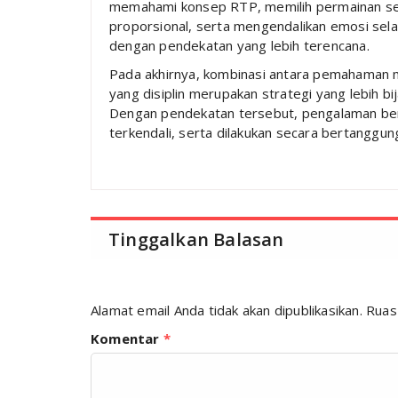
memahami konsep RTP, memilih permainan sesu
proporsional, serta mengendalikan emosi sela
dengan pendekatan yang lebih terencana.
Pada akhirnya, kombinasi antara pemahaman
yang disiplin merupakan strategi yang lebih 
Dengan pendekatan tersebut, pengalaman ber
terkendali, serta dilakukan secara bertanggun
Tinggalkan Balasan
Alamat email Anda tidak akan dipublikasikan.
Ruas
Komentar
*