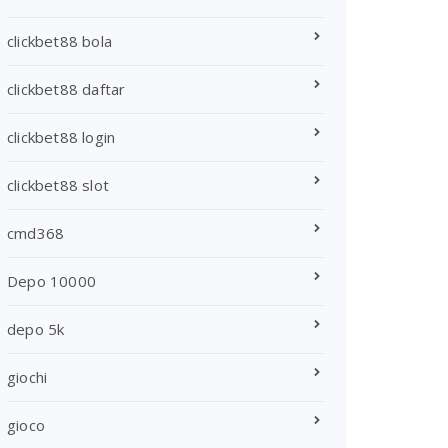
clickbet88 bola
clickbet88 daftar
clickbet88 login
clickbet88 slot
cmd368
Depo 10000
depo 5k
giochi
gioco