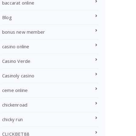
baccarat online
Blog
bonus new member
casino online
Casino Verde
Casinoly casino
ceme online
chickenroad
chicky run
CLICKBET88