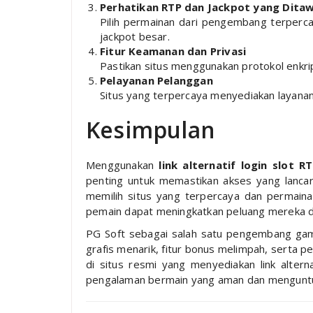
Perhatikan RTP dan Jackpot yang Dita
Pilih permainan dari pengembang terperc
jackpot besar.
Fitur Keamanan dan Privasi
Pastikan situs menggunakan protokol enkri
Pelayanan Pelanggan
Situs yang terpercaya menyediakan layana
Kesimpulan
Menggunakan
link alternatif login slot 
penting untuk memastikan akses yang lanca
memilih situs yang terpercaya dan permain
pemain dapat meningkatkan peluang mereka 
PG Soft sebagai salah satu pengembang ga
grafis menarik, fitur bonus melimpah, serta pe
di situs resmi yang menyediakan link alter
pengalaman bermain yang aman dan mengunt