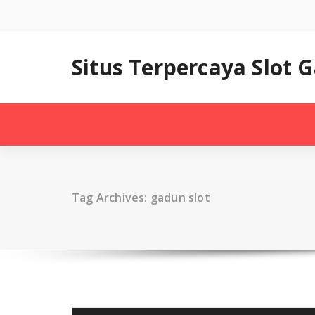
Skip
to
content
Situs Terpercaya Slot 
Tag Archives: gadun slot