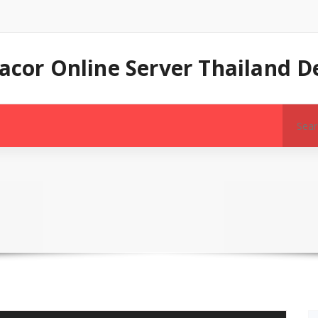
Gacor Online Server Thailand D
Search
for: