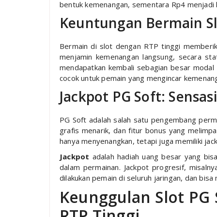
bentuk kemenangan, sementara Rp4 menjadi 
Keuntungan Bermain Sl
Bermain di slot dengan RTP tinggi memberik
menjamin kemenangan langsung, secara stati
mendapatkan kembali sebagian besar modal m
cocok untuk pemain yang mengincar kemenang
Jackpot PG Soft: Sensa
PG Soft adalah salah satu pengembang permai
grafis menarik, dan fitur bonus yang melimp
hanya menyenangkan, tetapi juga memiliki jack
Jackpot
adalah hadiah uang besar yang bisa 
dalam permainan. Jackpot progresif, misalny
dilakukan pemain di seluruh jaringan, dan bisa
Keunggulan Slot PG 
RTP Tinggi