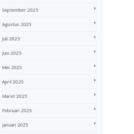
September 2025
Agustus 2025
Juli 2025
Juni 2025
Mei 2025
April 2025
Maret 2025
Februari 2025
Januari 2025