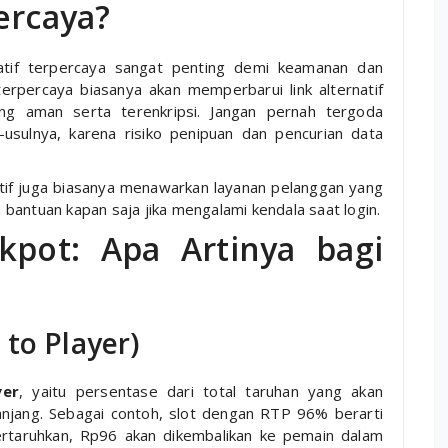
ercaya?
natif terpercaya sangat penting demi keamanan dan
erpercaya biasanya akan memperbarui link alternatif
ng aman serta terenkripsi. Jangan pernah tergoda
usulnya, karena risiko penipuan dan pencurian data
rnatif juga biasanya menawarkan layanan pelanggan yang
bantuan kapan saja jika mengalami kendala saat login.
kpot: Apa Artinya bagi
to Player)
yer
, yaitu persentase dari total taruhan yang akan
njang. Sebagai contoh, slot dengan RTP 96% berarti
pertaruhkan, Rp96 akan dikembalikan ke pemain dalam