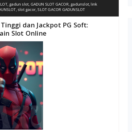
SLOT
,
gadun slot
,
GADUN SLOT GACOR
,
gadunslot
,
link
ADUNSLOT
,
slot gacor
,
SLOT GACOR GADUNSLOT
 Tinggi dan Jackpot PG Soft:
in Slot Online