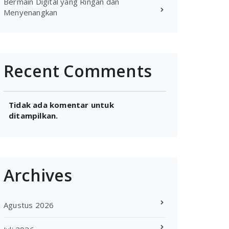
Bermain Digital yang Ringan dan
Menyenangkan
Recent Comments
Tidak ada komentar untuk
ditampilkan.
Archives
Agustus 2026