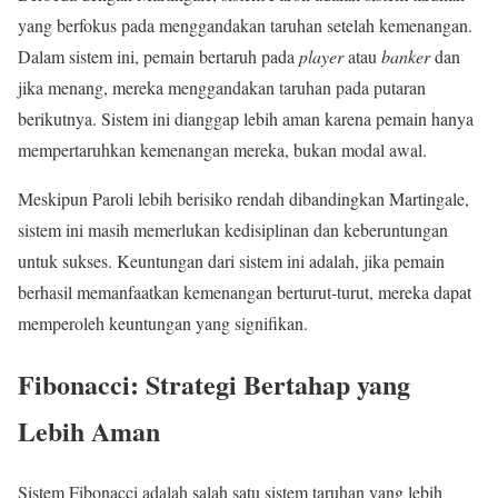
yang berfokus pada menggandakan taruhan setelah kemenangan.
Dalam sistem ini, pemain bertaruh pada
player
atau
banker
dan
jika menang, mereka menggandakan taruhan pada putaran
berikutnya. Sistem ini dianggap lebih aman karena pemain hanya
mempertaruhkan kemenangan mereka, bukan modal awal.
Meskipun Paroli lebih berisiko rendah dibandingkan Martingale,
sistem ini masih memerlukan kedisiplinan dan keberuntungan
untuk sukses. Keuntungan dari sistem ini adalah, jika pemain
berhasil memanfaatkan kemenangan berturut-turut, mereka dapat
memperoleh keuntungan yang signifikan.
Fibonacci: Strategi Bertahap yang
Lebih Aman
Sistem Fibonacci adalah salah satu sistem taruhan yang lebih