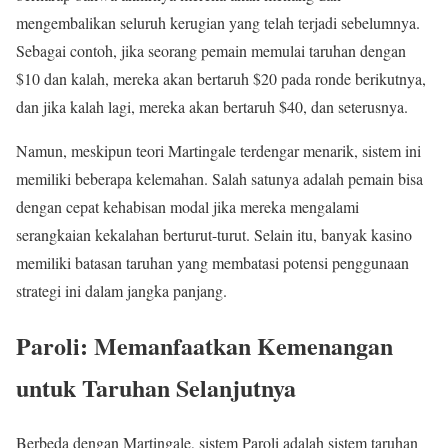
mengembalikan seluruh kerugian yang telah terjadi sebelumnya.
Sebagai contoh, jika seorang pemain memulai taruhan dengan
$10 dan kalah, mereka akan bertaruh $20 pada ronde berikutnya,
dan jika kalah lagi, mereka akan bertaruh $40, dan seterusnya.
Namun, meskipun teori Martingale terdengar menarik, sistem ini
memiliki beberapa kelemahan. Salah satunya adalah pemain bisa
dengan cepat kehabisan modal jika mereka mengalami
serangkaian kekalahan berturut-turut. Selain itu, banyak kasino
memiliki batasan taruhan yang membatasi potensi penggunaan
strategi ini dalam jangka panjang.
Paroli: Memanfaatkan Kemenangan
untuk Taruhan Selanjutnya
Berbeda dengan Martingale, sistem Paroli adalah sistem taruhan