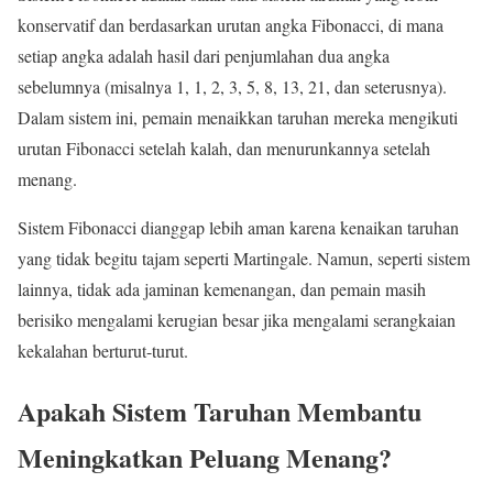
konservatif dan berdasarkan urutan angka Fibonacci, di mana
setiap angka adalah hasil dari penjumlahan dua angka
sebelumnya (misalnya 1, 1, 2, 3, 5, 8, 13, 21, dan seterusnya).
Dalam sistem ini, pemain menaikkan taruhan mereka mengikuti
urutan Fibonacci setelah kalah, dan menurunkannya setelah
menang.
Sistem Fibonacci dianggap lebih aman karena kenaikan taruhan
yang tidak begitu tajam seperti Martingale. Namun, seperti sistem
lainnya, tidak ada jaminan kemenangan, dan pemain masih
berisiko mengalami kerugian besar jika mengalami serangkaian
kekalahan berturut-turut.
Apakah Sistem Taruhan Membantu
Meningkatkan Peluang Menang?