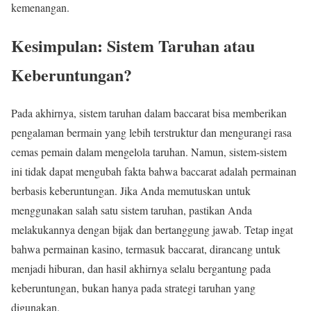
kemenangan.
Kesimpulan: Sistem Taruhan atau
Keberuntungan?
Pada akhirnya, sistem taruhan dalam baccarat bisa memberikan
pengalaman bermain yang lebih terstruktur dan mengurangi rasa
cemas pemain dalam mengelola taruhan. Namun, sistem-sistem
ini tidak dapat mengubah fakta bahwa baccarat adalah permainan
berbasis keberuntungan. Jika Anda memutuskan untuk
menggunakan salah satu sistem taruhan, pastikan Anda
melakukannya dengan bijak dan bertanggung jawab. Tetap ingat
bahwa permainan kasino, termasuk baccarat, dirancang untuk
menjadi hiburan, dan hasil akhirnya selalu bergantung pada
keberuntungan, bukan hanya pada strategi taruhan yang
digunakan.