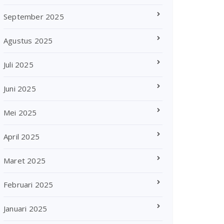
September 2025
Agustus 2025
Juli 2025
Juni 2025
Mei 2025
April 2025
Maret 2025
Februari 2025
Januari 2025