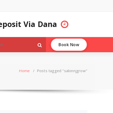
eposit Via Dana
Book Now
Home
/
Posts tagged "salonnjgrow"