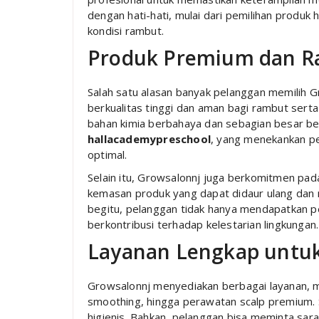
dengan hati-hati, mulai dari pemilihan produk
kondisi rambut.
Produk Premium dan R
Salah satu alasan banyak pelanggan memilih 
berkualitas tinggi dan aman bagi rambut serta
bahan kimia berbahaya dan sebagian besar beras
hallacademypreschool
, yang menekankan p
optimal.
Selain itu, Growsalonnj juga berkomitmen pa
kemasan produk yang dapat didaur ulang dan 
begitu, pelanggan tidak hanya mendapatkan per
berkontribusi terhadap kelestarian lingkungan.
Layanan Lengkap untu
Growsalonnj menyediakan berbagai layanan, mul
smoothing, hingga perawatan scalp premium. 
higienis. Bahkan, pelanggan bisa meminta sar