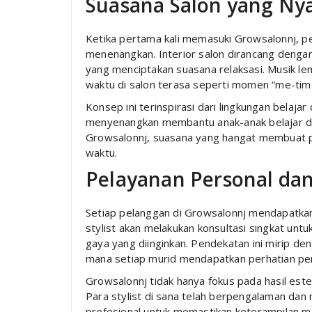
Suasana Salon yang N
Ketika pertama kali memasuki Growsalonnj, 
menenangkan. Interior salon dirancang deng
yang menciptakan suasana relaksasi. Musik l
waktu di salon terasa seperti momen “me-ti
Konsep ini terinspirasi dari lingkungan belajar 
menyenangkan membantu anak-anak belajar den
Growsalonnj, suasana yang hangat membuat 
waktu.
Pelayanan Personal dan
Setiap pelanggan di Growsalonnj mendapatka
stylist akan melakukan konsultasi singkat untu
gaya yang diinginkan. Pendekatan ini mirip d
mana setiap murid mendapatkan perhatian per
Growsalonnj tidak hanya fokus pada hasil este
Para stylist di sana telah berpengalaman dan 
profesional untuk memastikan keterampilan mer