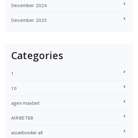
Desember 2024
Desember 2023
Categories
1
10
agen maxbet
AIRBET88
asianbookie all