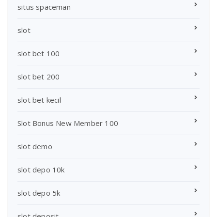
situs spaceman
slot
slot bet 100
slot bet 200
slot bet kecil
Slot Bonus New Member 100
slot demo
slot depo 10k
slot depo 5k
slot deposit