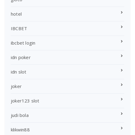
hotel
IBCBET
ibcbet login
idn poker
idn slot
joker
joker123 slot
judi bola
klikwin88