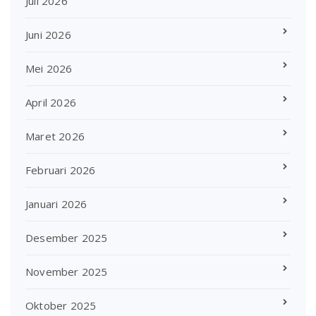
Juli 2026
Juni 2026
Mei 2026
April 2026
Maret 2026
Februari 2026
Januari 2026
Desember 2025
November 2025
Oktober 2025