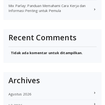
Mix Parlay: Panduan Memahami Cara Kerja dan
Informasi Penting untuk Pemula
Recent Comments
Tidak ada komentar untuk ditampilkan.
Archives
Agustus 2026