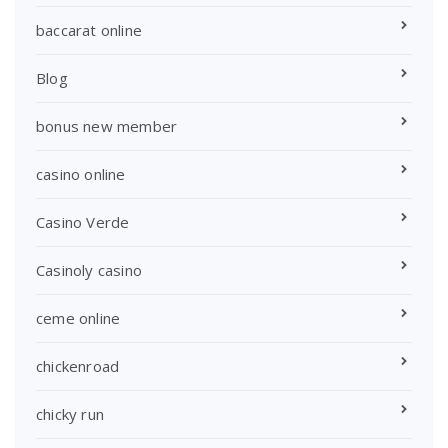
baccarat online
Blog
bonus new member
casino online
Casino Verde
Casinoly casino
ceme online
chickenroad
chicky run