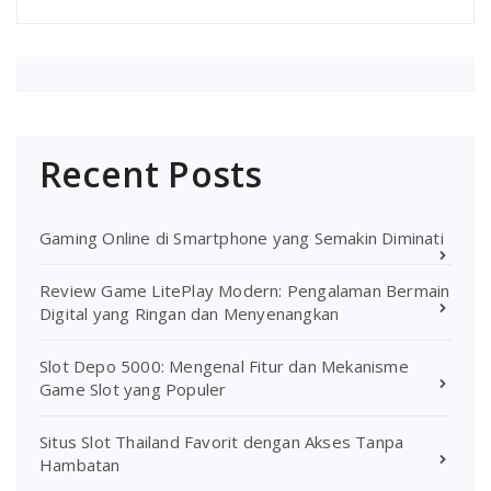
Recent Posts
Gaming Online di Smartphone yang Semakin Diminati
Review Game LitePlay Modern: Pengalaman Bermain
Digital yang Ringan dan Menyenangkan
Slot Depo 5000: Mengenal Fitur dan Mekanisme
Game Slot yang Populer
Situs Slot Thailand Favorit dengan Akses Tanpa
Hambatan