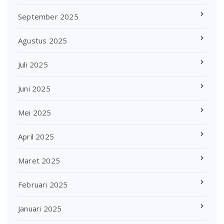
September 2025
Agustus 2025
Juli 2025
Juni 2025
Mei 2025
April 2025
Maret 2025
Februari 2025
Januari 2025