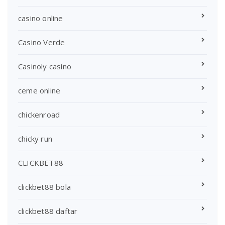
casino online
Casino Verde
Casinoly casino
ceme online
chickenroad
chicky run
CLICKBET88
clickbet88 bola
clickbet88 daftar