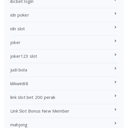
ibcbet login
idn poker
idn slot
joker
joker123 slot
judi bola
klikwin88
link slot bet 200 perak
Link Slot Bonus New Member
mahjong