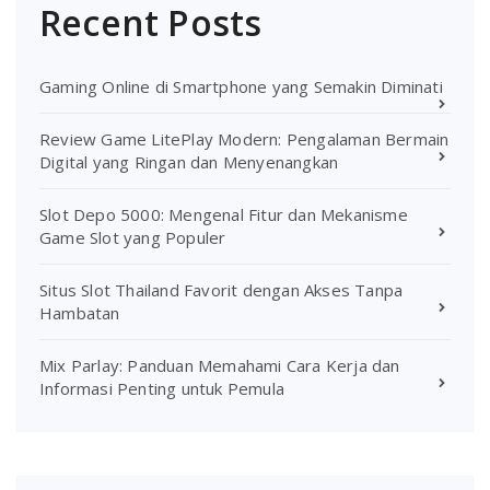
Recent Posts
Gaming Online di Smartphone yang Semakin Diminati
Review Game LitePlay Modern: Pengalaman Bermain
Digital yang Ringan dan Menyenangkan
Slot Depo 5000: Mengenal Fitur dan Mekanisme
Game Slot yang Populer
Situs Slot Thailand Favorit dengan Akses Tanpa
Hambatan
Mix Parlay: Panduan Memahami Cara Kerja dan
Informasi Penting untuk Pemula