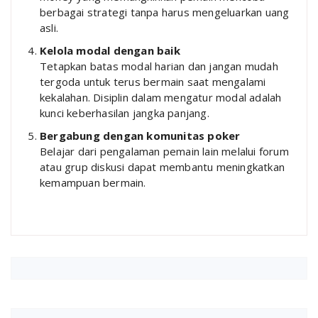
berbagai strategi tanpa harus mengeluarkan uang
asli.
Kelola modal dengan baik
Tetapkan batas modal harian dan jangan mudah
tergoda untuk terus bermain saat mengalami
kekalahan. Disiplin dalam mengatur modal adalah
kunci keberhasilan jangka panjang.
Bergabung dengan komunitas poker
Belajar dari pengalaman pemain lain melalui forum
atau grup diskusi dapat membantu meningkatkan
kemampuan bermain.