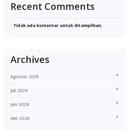
Recent Comments
Tidak ada komentar untuk ditampilkan.
Archives
Agustus 2026
Juli 2026
Juni 2026
Mei 2026