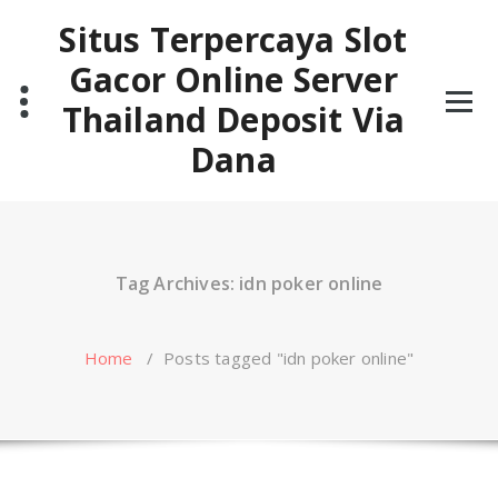
Skip
Situs Terpercaya Slot
to
content
Gacor Online Server
Thailand Deposit Via
Dana
Tag Archives: idn poker online
Home
/
Posts tagged "idn poker online"