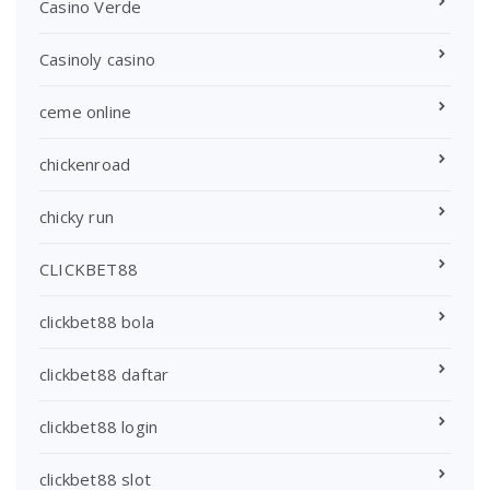
Casino Verde
Casinoly casino
ceme online
chickenroad
chicky run
CLICKBET88
clickbet88 bola
clickbet88 daftar
clickbet88 login
clickbet88 slot