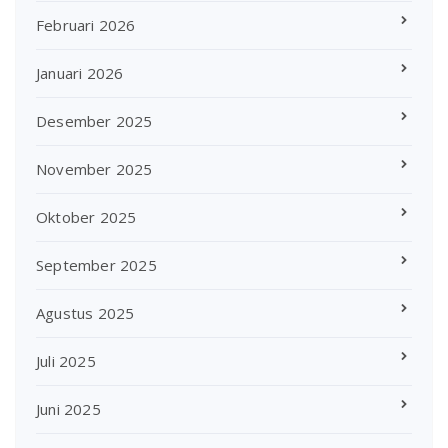
Februari 2026
Januari 2026
Desember 2025
November 2025
Oktober 2025
September 2025
Agustus 2025
Juli 2025
Juni 2025