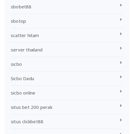
sbobet88
sbotop
scatter hitam
server thailand
sicbo
Sicbo Dadu
sicbo online
situs bet 200 perak
situs clickbet88