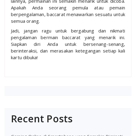
lainnya, permainan ini semakin menarik untuk dicoba.
Apakah Anda seorang pemula atau pemain
berpengalaman, baccarat menawarkan sesuatu untuk
semua orang.
Jadi, jangan ragu untuk bergabung dan nikmati
pengalaman bermain baccarat yang menarik ini.
Siapkan diri Anda untuk bersenang-senang,
berinteraksi, dan merasakan ketegangan setiap kali
kartu dibuka!
Recent Posts