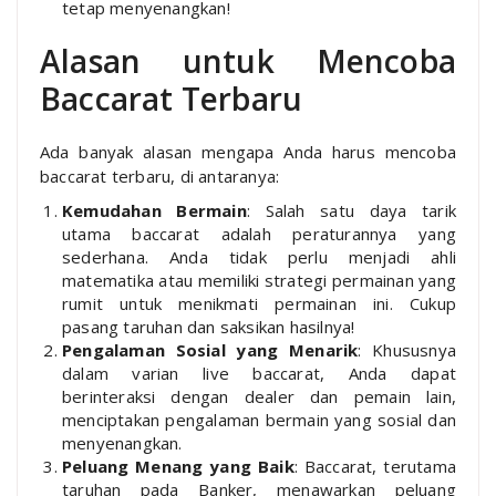
tetap menyenangkan!
Alasan untuk Mencoba
Baccarat Terbaru
Ada banyak alasan mengapa Anda harus mencoba
baccarat terbaru, di antaranya:
Kemudahan Bermain
: Salah satu daya tarik
utama baccarat adalah peraturannya yang
sederhana. Anda tidak perlu menjadi ahli
matematika atau memiliki strategi permainan yang
rumit untuk menikmati permainan ini. Cukup
pasang taruhan dan saksikan hasilnya!
Pengalaman Sosial yang Menarik
: Khususnya
dalam varian live baccarat, Anda dapat
berinteraksi dengan dealer dan pemain lain,
menciptakan pengalaman bermain yang sosial dan
menyenangkan.
Peluang Menang yang Baik
: Baccarat, terutama
taruhan pada Banker, menawarkan peluang