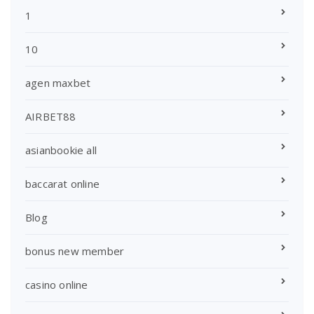
1
10
agen maxbet
AIRBET88
asianbookie all
baccarat online
Blog
bonus new member
casino online