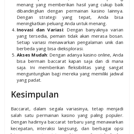
menang yang memberikan hasil yang cukup baik
dibandingkan dengan permainan kasino lainnya.
Dengan strategi yang tepat, Anda bisa
meningkatkan peluang Anda untuk menang.
Inovasi dan Variasi
: Dengan banyaknya varian
yang tersedia, pemain tidak akan merasa bosan.
Setiap variasi menawarkan pengalaman unik dan
berbeda yang bisa dieksplorasi.
Akses Mudah
: Dengan adanya kasino online, Anda
bisa bermain baccarat kapan saja dan di mana
saja. Ini memberikan fleksibilitas yang sangat
menguntungkan bagi mereka yang memiliki jadwal
yang padat.
Kesimpulan
Baccarat, dalam segala variasinya, tetap menjadi
salah satu permainan kasino yang paling populer.
Dengan hadirnya baccarat terbaru yang menawarkan
kecepatan, interaksi langsung, dan berbagai opsi