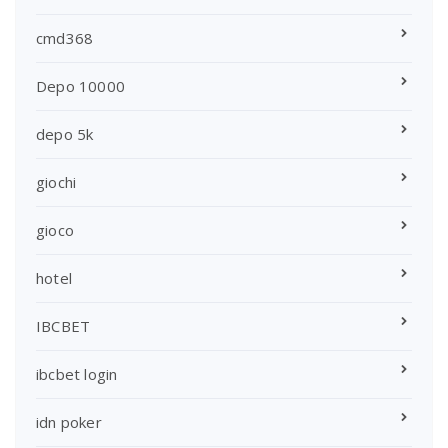
cmd368
Depo 10000
depo 5k
giochi
gioco
hotel
IBCBET
ibcbet login
idn poker