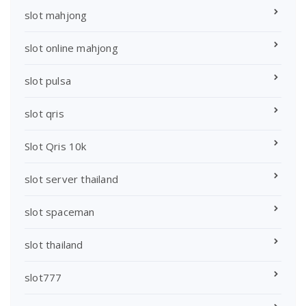
slot mahjong
slot online mahjong
slot pulsa
slot qris
Slot Qris 10k
slot server thailand
slot spaceman
slot thailand
slot777