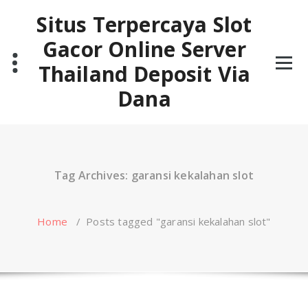
Skip
Situs Terpercaya Slot
to
content
Gacor Online Server
Thailand Deposit Via
Dana
Tag Archives: garansi kekalahan slot
Home
/
Posts tagged "garansi kekalahan slot"