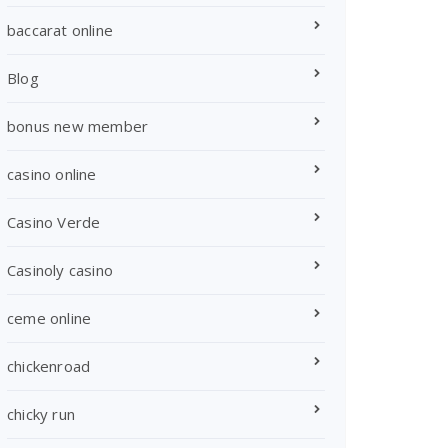
baccarat online
Blog
bonus new member
casino online
Casino Verde
Casinoly casino
ceme online
chickenroad
chicky run