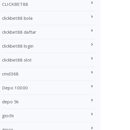
CLICKBET88
clickbet88 bola
clickbet88 daftar
clickbet88 login
clickbet88 slot
cmd368
Depo 10000
depo 5k
giochi
gioco