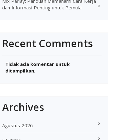
Mix Parlay: Panduan Memahami Cara Kerja
dan Informasi Penting untuk Pemula
Recent Comments
Tidak ada komentar untuk
ditampilkan.
Archives
Agustus 2026