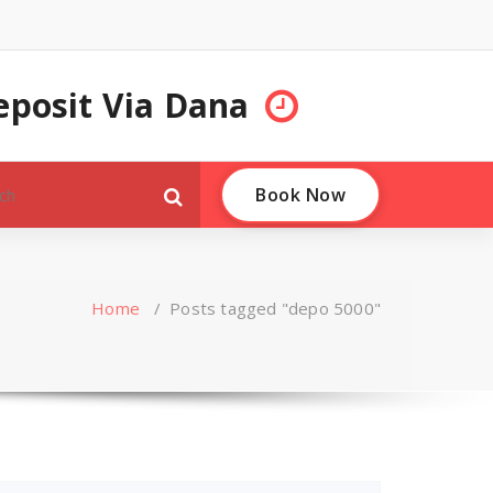
eposit Via Dana
Book Now
Home
/
Posts tagged "depo 5000"