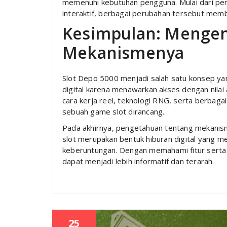
memenuhi kebutuhan pengguna. Mulai dari peni
interaktif, berbagai perubahan tersebut me
Kesimpulan: Mengenal
Mekanismenya
Slot Depo 5000 menjadi salah satu konsep y
digital karena menawarkan akses dengan nilai
cara kerja reel, teknologi RNG, serta berbag
sebuah game slot dirancang.
Pada akhirnya, pengetahuan tentang mekan
slot merupakan bentuk hiburan digital yang me
keberuntungan. Dengan memahami fitur serta
dapat menjadi lebih informatif dan terarah.
25