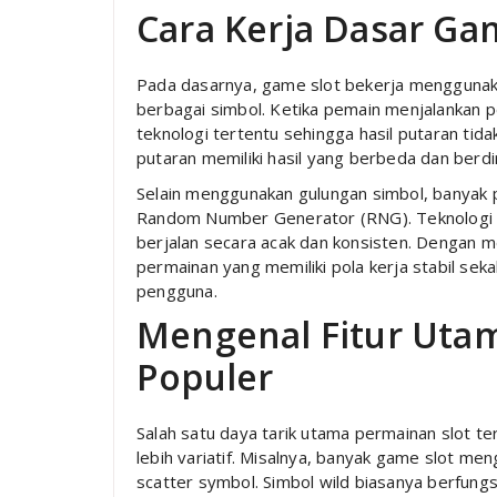
Cara Kerja Dasar Gam
Pada dasarnya, game slot bekerja menggunak
berbagai simbol. Ketika pemain menjalankan p
teknologi tertentu sehingga hasil putaran tida
putaran memiliki hasil yang berbeda dan berdiri
Selain menggunakan gulungan simbol, banyak
Random Number Generator (RNG). Teknologi in
berjalan secara acak dan konsisten. Dengan
permainan yang memiliki pola kerja stabil se
pengguna.
Mengenal Fitur Uta
Populer
Salah satu daya tarik utama permainan slot 
lebih variatif. Misalnya, banyak game slot me
scatter symbol. Simbol wild biasanya berfung