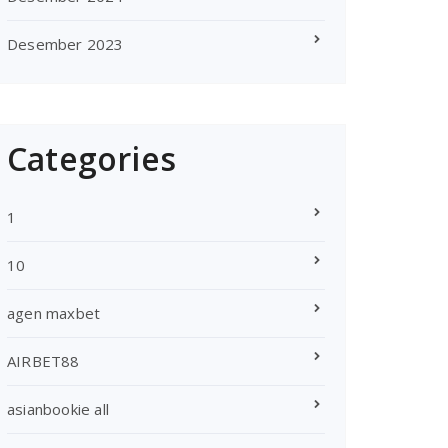
Desember 2023
Categories
1
10
agen maxbet
AIRBET88
asianbookie all