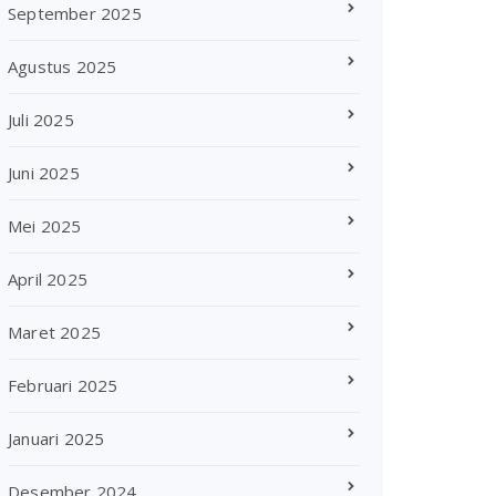
September 2025
Agustus 2025
Juli 2025
Juni 2025
Mei 2025
April 2025
Maret 2025
Februari 2025
Januari 2025
Desember 2024