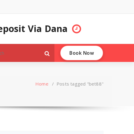
eposit Via Dana
Book Now
Home
/
Posts tagged "bet88"