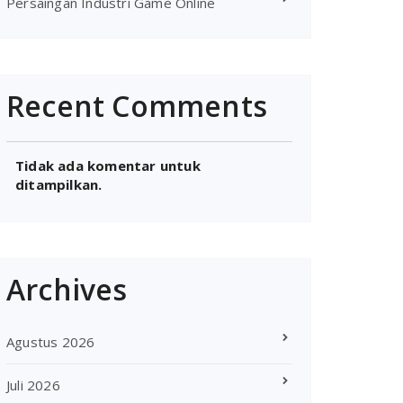
Persaingan Industri Game Online
Recent Comments
Tidak ada komentar untuk
ditampilkan.
Archives
Agustus 2026
Juli 2026