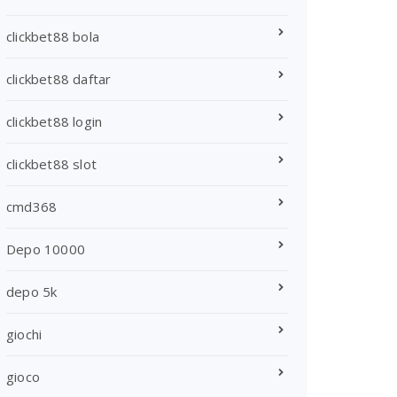
clickbet88 bola
clickbet88 daftar
clickbet88 login
clickbet88 slot
cmd368
Depo 10000
depo 5k
giochi
gioco