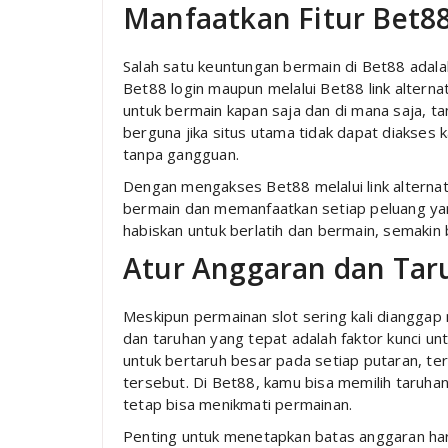
Manfaatkan Fitur Bet8
Salah satu keuntungan bermain di Bet88 adala
Bet88 login maupun melalui Bet88 link alter
untuk bermain kapan saja dan di mana saja, t
berguna jika situs utama tidak dapat diakses
tanpa gangguan.
Dengan mengakses Bet88 melalui link alterna
bermain dan memanfaatkan setiap peluang ya
habiskan untuk berlatih dan bermain, semaki
Atur Anggaran dan Tar
Meskipun permainan slot sering kali diangga
dan taruhan yang tepat adalah faktor kunci u
untuk bertaruh besar pada setiap putaran, te
tersebut. Di Bet88, kamu bisa memilih taruhan
tetap bisa menikmati permainan.
Penting untuk menetapkan batas anggaran hari