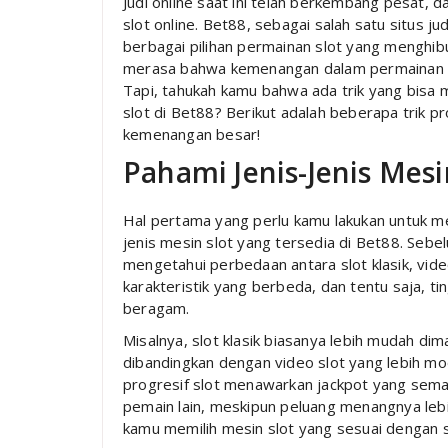
Judi online saat ini telah berkembang pesat, d
slot online. Bet88, sebagai salah satu situs ju
berbagai pilihan permainan slot yang mengh
merasa bahwa kemenangan dalam permainan sl
Tapi, tahukah kamu bahwa ada trik yang bis
slot di Bet88? Berikut adalah beberapa trik
kemenangan besar!
Pahami Jenis-Jenis Mesi
Hal pertama yang perlu kamu lakukan untuk 
jenis mesin slot yang tersedia di Bet88. Seb
mengetahui perbedaan antara slot klasik, video 
karakteristik yang berbeda, dan tentu saja, t
beragam.
Misalnya, slot klasik biasanya lebih mudah di
dibandingkan dengan video slot yang lebih mod
progresif slot menawarkan jackpot yang semak
pemain lain, meskipun peluang menangnya leb
kamu memilih mesin slot yang sesuai dengan 