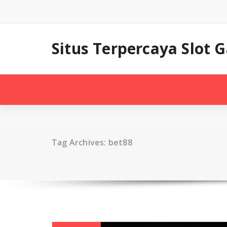
Skip
to
content
Situs Terpercaya Slot 
Tag Archives: bet88