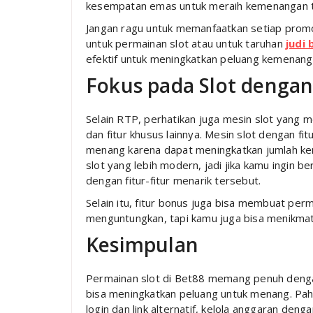
kesempatan emas untuk meraih kemenangan ta
Jangan ragu untuk memanfaatkan setiap promos
untuk permainan slot atau untuk taruhan
judi 
efektif untuk meningkatkan peluang kemenan
Fokus pada Slot dengan
Selain RTP, perhatikan juga mesin slot yang me
dan fitur khusus lainnya. Mesin slot dengan f
menang karena dapat meningkatkan jumlah keme
slot yang lebih modern, jadi jika kamu ingin b
dengan fitur-fitur menarik tersebut.
Selain itu, fitur bonus juga bisa membuat perm
menguntungkan, tapi kamu juga bisa menikmat
Kesimpulan
Permainan slot di Bet88 memang penuh dengan
bisa meningkatkan peluang untuk menang. Paha
login dan link alternatif, kelola anggaran deng