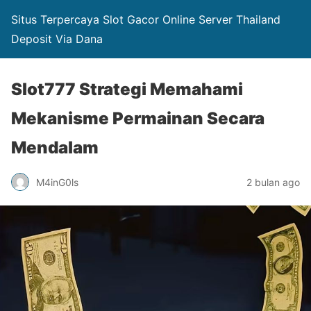
Situs Terpercaya Slot Gacor Online Server Thailand
Deposit Via Dana
Slot777 Strategi Memahami
Mekanisme Permainan Secara
Mendalam
M4inG0ls
2 bulan ago