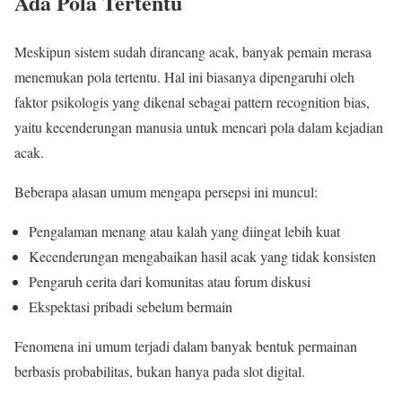
Ada Pola Tertentu
Meskipun sistem sudah dirancang acak, banyak pemain merasa
menemukan pola tertentu. Hal ini biasanya dipengaruhi oleh
faktor psikologis yang dikenal sebagai pattern recognition bias,
yaitu kecenderungan manusia untuk mencari pola dalam kejadian
acak.
Beberapa alasan umum mengapa persepsi ini muncul:
Pengalaman menang atau kalah yang diingat lebih kuat
Kecenderungan mengabaikan hasil acak yang tidak konsisten
Pengaruh cerita dari komunitas atau forum diskusi
Ekspektasi pribadi sebelum bermain
Fenomena ini umum terjadi dalam banyak bentuk permainan
berbasis probabilitas, bukan hanya pada slot digital.