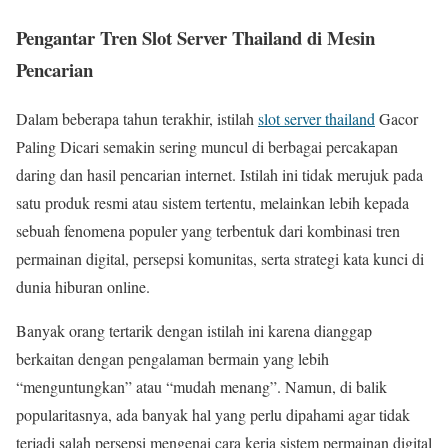
Pengantar Tren Slot Server Thailand di Mesin
Pencarian
Dalam beberapa tahun terakhir, istilah
slot server thailand
Gacor
Paling Dicari semakin sering muncul di berbagai percakapan
daring dan hasil pencarian internet. Istilah ini tidak merujuk pada
satu produk resmi atau sistem tertentu, melainkan lebih kepada
sebuah fenomena populer yang terbentuk dari kombinasi tren
permainan digital, persepsi komunitas, serta strategi kata kunci di
dunia hiburan online.
Banyak orang tertarik dengan istilah ini karena dianggap
berkaitan dengan pengalaman bermain yang lebih
“menguntungkan” atau “mudah menang”. Namun, di balik
popularitasnya, ada banyak hal yang perlu dipahami agar tidak
terjadi salah persepsi mengenai cara kerja sistem permainan digital