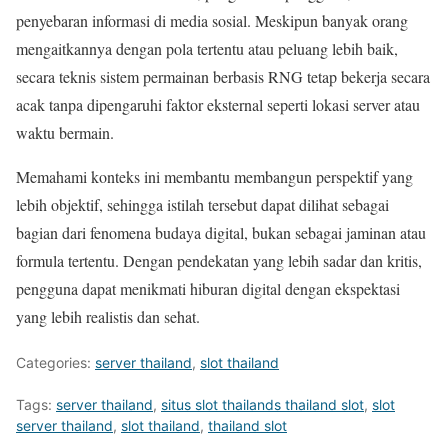
penyebaran informasi di media sosial. Meskipun banyak orang
mengaitkannya dengan pola tertentu atau peluang lebih baik,
secara teknis sistem permainan berbasis RNG tetap bekerja secara
acak tanpa dipengaruhi faktor eksternal seperti lokasi server atau
waktu bermain.
Memahami konteks ini membantu membangun perspektif yang
lebih objektif, sehingga istilah tersebut dapat dilihat sebagai
bagian dari fenomena budaya digital, bukan sebagai jaminan atau
formula tertentu. Dengan pendekatan yang lebih sadar dan kritis,
pengguna dapat menikmati hiburan digital dengan ekspektasi
yang lebih realistis dan sehat.
Categories:
server thailand
,
slot thailand
Tags:
server thailand
,
situs slot thailands thailand slot
,
slot
server thailand
,
slot thailand
,
thailand slot