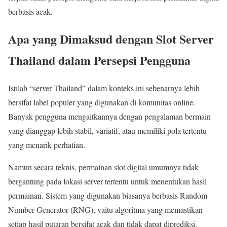
berbasis acak.
Apa yang Dimaksud dengan Slot Server
Thailand dalam Persepsi Pengguna
Istilah “server Thailand” dalam konteks ini sebenarnya lebih
bersifat label populer yang digunakan di komunitas online.
Banyak pengguna mengaitkannya dengan pengalaman bermain
yang dianggap lebih stabil, variatif, atau memiliki pola tertentu
yang menarik perhatian.
Namun secara teknis, permainan slot digital umumnya tidak
bergantung pada lokasi server tertentu untuk menentukan hasil
permainan. Sistem yang digunakan biasanya berbasis Random
Number Generator (RNG), yaitu algoritma yang memastikan
setiap hasil putaran bersifat acak dan tidak dapat diprediksi.