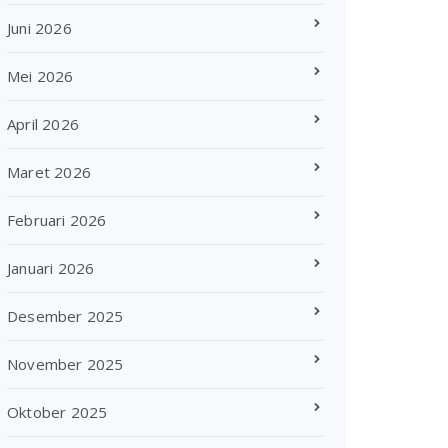
Juni 2026
Mei 2026
April 2026
Maret 2026
Februari 2026
Januari 2026
Desember 2025
November 2025
Oktober 2025