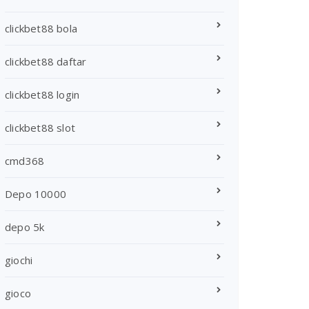
clickbet88 bola
clickbet88 daftar
clickbet88 login
clickbet88 slot
cmd368
Depo 10000
depo 5k
giochi
gioco