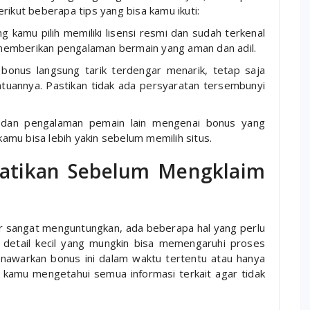
rikut beberapa tips yang bisa kamu ikuti:
g kamu pilih memiliki lisensi resmi dan sudah terkenal
 memberikan pengalaman bermain yang aman dan adil.
onus langsung tarik terdengar menarik, tetap saja
tuannya. Pastikan tidak ada persyaratan tersembunyi
dan pengalaman pemain lain mengenai bonus yang
kamu bisa lebih yakin sebelum memilih situs.
hatikan Sebelum Mengklaim
r sangat menguntungkan, ada beberapa hal yang perlu
n detail kecil yang mungkin bisa memengaruhi proses
nawarkan bonus ini dalam waktu tertentu atau hanya
an kamu mengetahui semua informasi terkait agar tidak