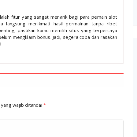
dalah fitur yang sangat menarik bagi para pemain slot
sa langsung menikmati hasil permainan tanpa ribet
enting, pastikan kamu memilih situs yang terpercaya
elum mengklaim bonus. Jadi, segera coba dan rasakan
!
 yang wajib ditandai
*