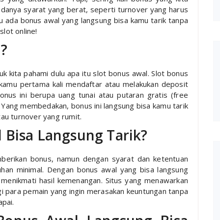
adanya syarat yang berat, seperti turnover yang harus
lau ada bonus awal yang langsung bisa kamu tarik tanpa
lot online!
l?
k kita pahami dulu apa itu slot bonus awal. Slot bonus
 kamu pertama kali mendaftar atau melakukan deposit
 bonus ini berupa uang tunai atau putaran gratis (free
 Yang membedakan, bonus ini langsung bisa kamu tarik
au turnover yang rumit.
 Bisa Langsung Tarik?
emberikan bonus, namun dengan syarat dan ketentuan
ruhan minimal. Dengan bonus awal yang bisa langsung
k menikmati hasil kemenangan. Situs yang menawarkan
i para pemain yang ingin merasakan keuntungan tanpa
apai.