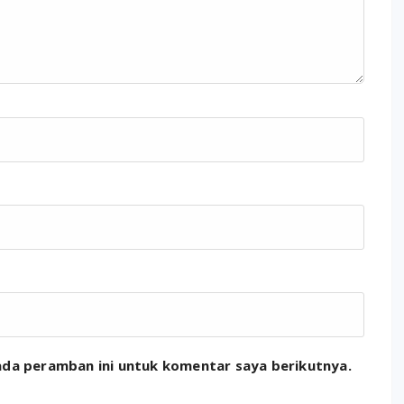
ada peramban ini untuk komentar saya berikutnya.