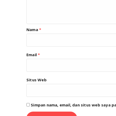
Nama
*
Email
*
Situs Web
Simpan nama, email, dan situs web saya p