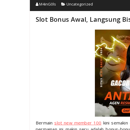
M4inG0ls
Uncategorized
Slot Bonus Awal, Langsung Bis
Bermain
slot new member 100
kini semakin 
permainan ini makin seru adalah bonus-bonus