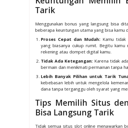
Keuntungan Memilih 
Tarik
Menggunakan bonus yang langsung bisa dita
beberapa keuntungan utama yang bisa kamu d
Proses Cepat dan Mudah:
Kamu tidak p
yang biasanya cukup rumit. Begitu kamu
rekening atau dompet digital kamu.
Tidak Ada Ketegangan:
Karena tidak ada
bermain dan menikmati permainan tanpa har
Lebih Banyak Pilihan untuk Tarik Tuna
kebebasan lebih untuk mengelola kemenan
dana tanpa terganggu oleh syarat yang m
Tips Memilih Situs de
Bisa Langsung Tarik
Tidak semua situs slot online menawarkan bon