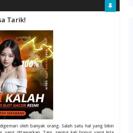
a Tarik!
digemari oleh banyak orang. Salah satu hal yang bikin
 yang ditawarkan. Tapi, sering kali bonus yang kita