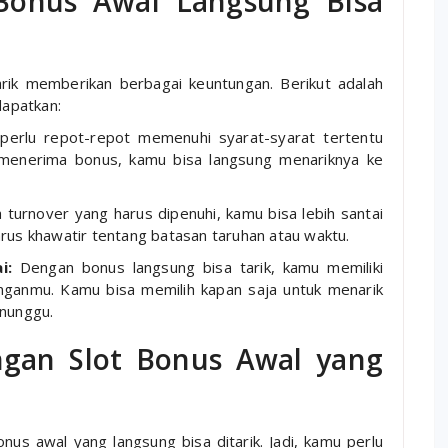
Bonus Awal Langsung Bisa
rik memberikan berbagai keuntungan. Berikut adalah
apatkan:
erlu repot-repot memenuhi syarat-syarat tertentu
 menerima bonus, kamu bisa langsung menariknya ke
 turnover yang harus dipenuhi, kamu bisa lebih santai
us khawatir tentang batasan taruhan atau waktu.
i:
Dengan bonus langsung bisa tarik, kamu memiliki
ganmu. Kamu bisa memilih kapan saja untuk menarik
enunggu.
ngan Slot Bonus Awal yang
us awal yang langsung bisa ditarik. Jadi, kamu perlu