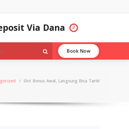
eposit Via Dana
Book Now
gorized
/
Slot Bonus Awal, Langsung Bisa Tarik!