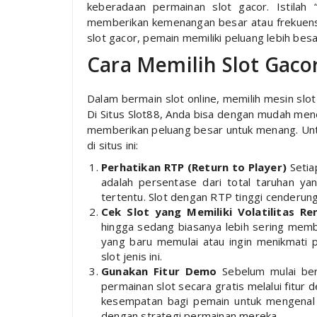
keberadaan permainan slot gacor. Istilah
memberikan kemenangan besar atau frekuens
slot gacor, pemain memiliki peluang lebih be
Cara Memilih Slot Gacor
Dalam bermain slot online, memilih mesin slo
Di Situs Slot88, Anda bisa dengan mudah men
memberikan peluang besar untuk menang. Untuk
di situs ini:
Perhatikan RTP (Return to Player)
Setia
adalah persentase dari total taruhan y
tertentu. Slot dengan RTP tinggi cenderu
Cek Slot yang Memiliki Volatilitas R
hingga sedang biasanya lebih sering mem
yang baru memulai atau ingin menikmati p
slot jenis ini.
Gunakan Fitur Demo
Sebelum mulai ber
permainan slot secara gratis melalui fitur 
kesempatan bagi pemain untuk mengenal 
dengan strategi permainan mereka.