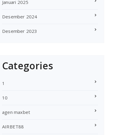
Januari 2025
Desember 2024
Desember 2023
Categories
1
10
agen maxbet
AIRBET88