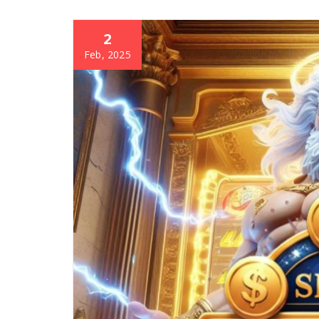
2
Feb, 2025