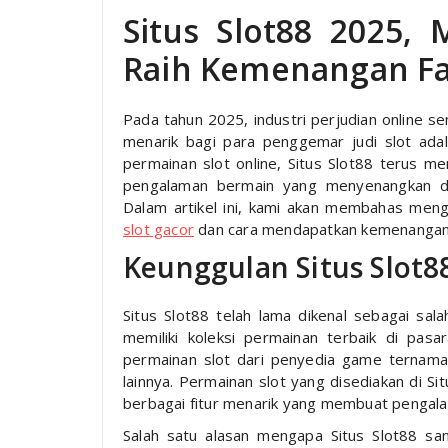
Situs Slot88 2025,
Raih Kemenangan Fa
Pada tahun 2025, industri perjudian online s
menarik bagi para penggemar judi slot ada
permainan slot online, Situs Slot88 terus me
pengalaman bermain yang menyenangkan da
Dalam artikel ini, kami akan membahas meng
slot gacor
dan cara mendapatkan kemenangan be
Keunggulan Situs Slot8
Situs Slot88 telah lama dikenal sebagai sala
memiliki koleksi permainan terbaik di pa
permainan slot dari penyedia game ternama,
lainnya. Permainan slot yang disediakan di Si
berbagai fitur menarik yang membuat pengal
Salah satu alasan mengapa Situs Slot88 sa