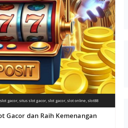
 slot gacor
,
situs slot gacor
,
slot gacor
,
slot online
,
slot88
Slot Gacor dan Raih Kemenangan