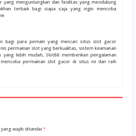
or yang menguntungkan dan fasilitas yang mendukung
ilihan terbaik bagi siapa saja yang ingin mencoba
ne.
n bagi para pemain yang mencari situs slot gacor
nis permainan slot yang berkualitas, sistem keamanan
kses yang lebih mudah, Slot88 memberikan pengalaman
 mencoba permainan slot gacor di situs ini dan raih
 yang wajib ditandai
*