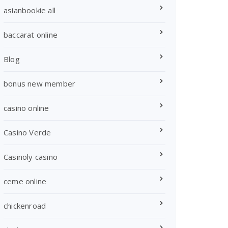
asianbookie all
baccarat online
Blog
bonus new member
casino online
Casino Verde
Casinoly casino
ceme online
chickenroad