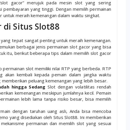
 “slot gacor” merujuk pada mesin slot yang sering
i pembayaran yang tinggi. Dengan memilih permainan
sar untuk meraih kemenangan dalam waktu singkat.
 di Situs Slot88
t yang tepat sangat penting untuk meraih kemenangan.
emukan berbagai jenis permainan slot gacor yang bisa
 itu, berikut beberapa tips dalam memilih slot gacor
p permainan slot memiliki nilai RTP yang berbeda. RTP
ang akan kembali kepada pemain dalam jangka waktu
ng memberikan peluang kemenangan yang lebih besar.
endah hingga Sedang
Slot dengan volatilitas rendah
berikan kemenangan meskipun jumlahnya kecil. Pemain
ermainan lebih lama tanpa risiko besar, bisa memilih
main dengan taruhan uang asli, Anda bisa mencoba
demo yang disediakan oleh Situs Slot88. Ini memberikan
mekanisme permainan dan memilih slot yang sesuai