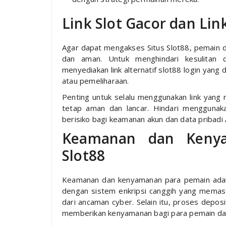
Link Slot Gacor dan Link
Agar dapat mengakses Situs Slot88, pemain da
dan aman. Untuk menghindari kesulitan 
menyediakan link alternatif slot88 login yan
atau pemeliharaan.
Penting untuk selalu menggunakan link yang
tetap aman dan lancar. Hindari menggunakan 
berisiko bagi keamanan akun dan data pribadi 
Keamanan dan Kenya
Slot88
Keamanan dan kenyamanan para pemain adalah p
dengan sistem enkripsi canggih yang memast
dari ancaman cyber. Selain itu, proses depos
memberikan kenyamanan bagi para pemain da