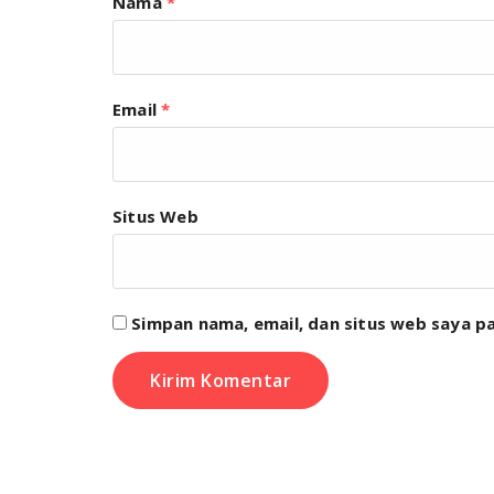
Nama
*
Email
*
Situs Web
Simpan nama, email, dan situs web saya p