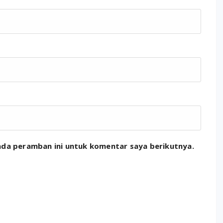
ada peramban ini untuk komentar saya berikutnya.