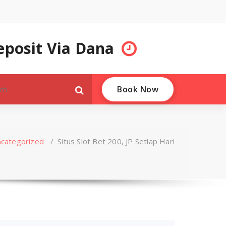
eposit Via Dana
Book Now
categorized
/
Situs Slot Bet 200, JP Setiap Hari