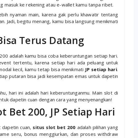
ng masuk ke rekening atau e-wallet kamu tanpa ribet.
lebih nyaman main, karena gak perlu khawatir tentang
n. Jadi, begitu menang, kamu bisa langsung menikmati
 Bisa Terus Datang
et 200 adalah kamu bisa coba keberuntungan setiap hari.
ent tertentu, karena setiap hari ada peluang untuk
modal kecil, kamu tetap bisa menikmati
JP setiap hari
.
tiap putaran bisa jadi kesempatan emas untuk dapetin
hu, hari ini adalah hari keberuntunganmu. Main slot di
 untuk dapetin cuan dengan cara yang menyenangkan!
t Bet 200, JP Setiap Hari
at dapetin cuan,
situs slot bet 200
adalah pilihan yang
n game seru, bonus menggiurkan, dan proses withdraw