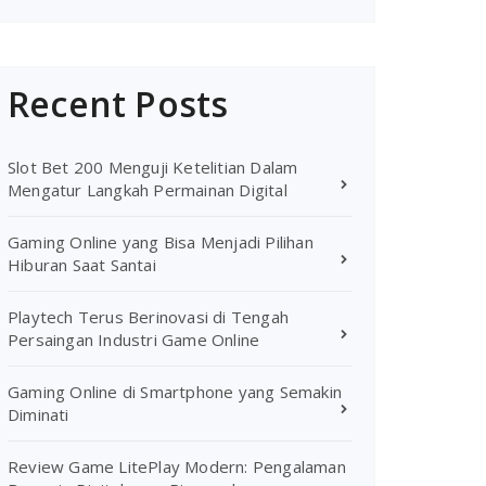
Recent Posts
Slot Bet 200 Menguji Ketelitian Dalam
Mengatur Langkah Permainan Digital
Gaming Online yang Bisa Menjadi Pilihan
Hiburan Saat Santai
Playtech Terus Berinovasi di Tengah
Persaingan Industri Game Online
Gaming Online di Smartphone yang Semakin
Diminati
Review Game LitePlay Modern: Pengalaman