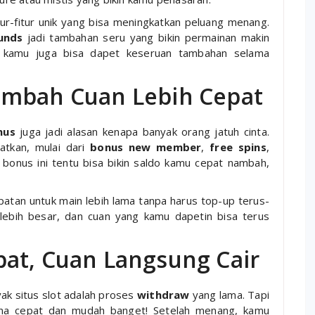
ur-fitur unik yang bisa meningkatkan peluang menang.
unds
jadi tambahan seru yang bikin permainan makin
t, kamu juga bisa dapet keseruan tambahan selama
ambah Cuan Lebih Cepat
nus
juga jadi alasan kenapa banyak orang jatuh cinta.
tkan, mulai dari
bonus new member
,
free spins
,
bonus ini tentu bisa bikin saldo kamu cepat nambah,
an untuk main lebih lama tanpa harus top-up terus-
 lebih besar, dan cuan yang kamu dapetin bisa terus
at, Cuan Langsung Cair
yak situs slot adalah proses
withdraw
yang lama. Tapi
dana cepat dan mudah banget! Setelah menang, kamu