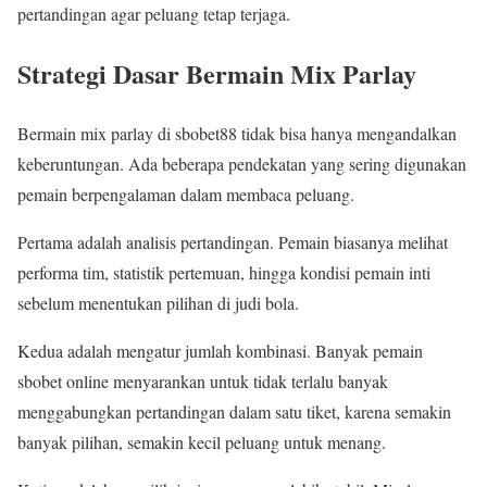
pertandingan agar peluang tetap terjaga.
Strategi Dasar Bermain Mix Parlay
Bermain mix parlay di sbobet88 tidak bisa hanya mengandalkan
keberuntungan. Ada beberapa pendekatan yang sering digunakan
pemain berpengalaman dalam membaca peluang.
Pertama adalah analisis pertandingan. Pemain biasanya melihat
performa tim, statistik pertemuan, hingga kondisi pemain inti
sebelum menentukan pilihan di judi bola.
Kedua adalah mengatur jumlah kombinasi. Banyak pemain
sbobet online menyarankan untuk tidak terlalu banyak
menggabungkan pertandingan dalam satu tiket, karena semakin
banyak pilihan, semakin kecil peluang untuk menang.