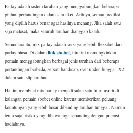
Parlay adalah sistem taruhan yang menggabungkan beberapa
pilihan pertandingan dalam satu tiket. Artinya, semua prediksi
yang dipilih harus benar agar hasilnya menang. Jika salah satu
saja meleset, maka seluruh taruhan dianggap kalah.
Sementara itu, mix parlay adalah versi yang lebih fleksibel dari
link sbobet
parlay biasa. Di dalam
, fitur ini memungkinkan
pemain menggabungkan berbagai jenis taruhan dari beberapa
pertandingan berbeda, seperti handicap, over under, hingga 1X2
dalam satu slip taruhan.
Hal ini membuat mix parlay menjadi salah satu fitur favorit di
kalangan pemain sbobet online karena memberikan peluang
keuntungan yang lebih besar dibanding taruhan tunggal. Namun
tentu saja, risiko yang dibawa juga sebanding dengan potensi
hadiahnya.