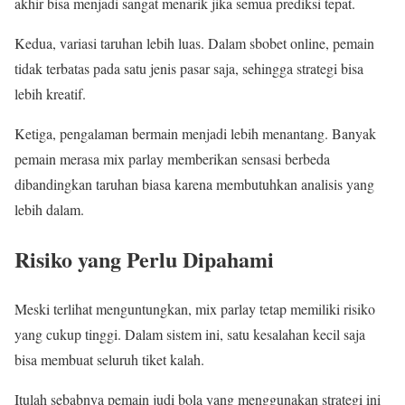
akhir bisa menjadi sangat menarik jika semua prediksi tepat.
Kedua, variasi taruhan lebih luas. Dalam sbobet online, pemain
tidak terbatas pada satu jenis pasar saja, sehingga strategi bisa
lebih kreatif.
Ketiga, pengalaman bermain menjadi lebih menantang. Banyak
pemain merasa mix parlay memberikan sensasi berbeda
dibandingkan taruhan biasa karena membutuhkan analisis yang
lebih dalam.
Risiko yang Perlu Dipahami
Meski terlihat menguntungkan, mix parlay tetap memiliki risiko
yang cukup tinggi. Dalam sistem ini, satu kesalahan kecil saja
bisa membuat seluruh tiket kalah.
Itulah sebabnya pemain judi bola yang menggunakan strategi ini