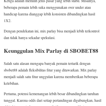
Ketiga adalah memilih jenis pasar yang lebih stabil. Misalnya,
beberapa pemain lebih suka menggunakan over under atau
handicap karena dianggap lebih konsisten dibandingkan hasil
1X2.
Dengan pendekatan ini, mix parlay bisa menjadi lebih terkontrol
dan tidak hanya sekadar spekulasi.
Keunggulan Mix Parlay di SBOBET88
Salah satu alasan mengapa banyak pemain tertarik dengan
sbobet88 adalah fleksibilitas fitur yang ditawarkan. Mix parlay
menjadi salah satu fitur unggulan karena memberikan beberapa
kelebihan.
Pertama, potensi kemenangan lebih besar dibandingkan taruhan
tunggal. Karena odds dari setiap pertandingan digabungkan, hasil