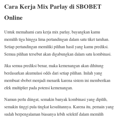
Cara Kerja Mix Parlay di SBOBET
Online
Untuk memahami cara kerja mix parlay, bayangkan kamu
memilih tiga hingga lima pertandingan dalam satu tiket taruhan.
Setiap pertandingan memiliki pilihan hasil yang kamu prediksi.
Semua pilihan tersebut akan digabungkan dalam satu kombinasi.
Jika semua prediksi benar, maka kemenangan akan dihitung
berdasarkan akumulasi odds dari setiap pilihan. Inilah yang
membuat sbobet menjadi menarik karena sistem ini memberikan
efek multiplier pada potensi kemenangan.
Namun perlu diingat, semakin banyak kombinasi yang dipilih,
semakin tinggi pula tingkat kesulitannya. Karena itu, pemain yang
sudah berpengalaman biasanya lebih selektif dalam memilih