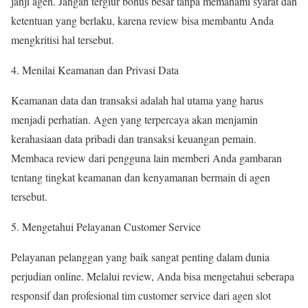
janji agen. Jangan tergiur bonus besar tanpa memahami syarat dan
ketentuan yang berlaku, karena review bisa membantu Anda
mengkritisi hal tersebut.
4. Menilai Keamanan dan Privasi Data
Keamanan data dan transaksi adalah hal utama yang harus
menjadi perhatian. Agen yang terpercaya akan menjamin
kerahasiaan data pribadi dan transaksi keuangan pemain.
Membaca review dari pengguna lain memberi Anda gambaran
tentang tingkat keamanan dan kenyamanan bermain di agen
tersebut.
5. Mengetahui Pelayanan Customer Service
Pelayanan pelanggan yang baik sangat penting dalam dunia
perjudian online. Melalui review, Anda bisa mengetahui seberapa
responsif dan profesional tim customer service dari agen slot