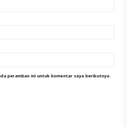
ada peramban ini untuk komentar saya berikutnya.