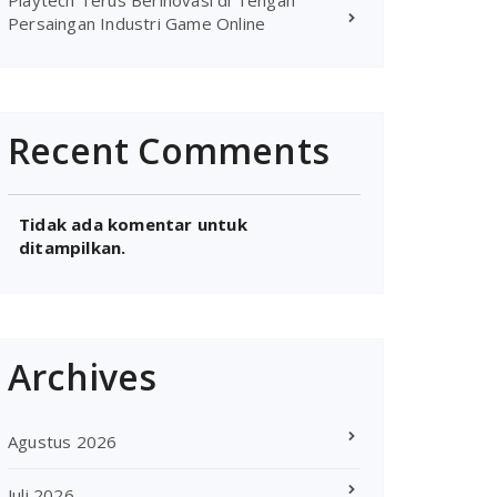
Playtech Terus Berinovasi di Tengah
Persaingan Industri Game Online
Recent Comments
Tidak ada komentar untuk
ditampilkan.
Archives
Agustus 2026
Juli 2026