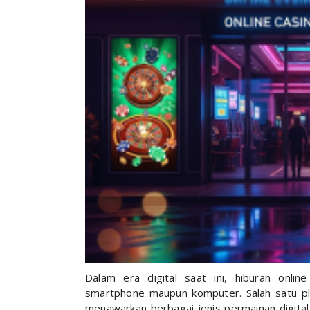
Dalam era digital saat ini, hiburan onli
smartphone maupun komputer. Salah satu pl
menawarkan berbagai jenis permainan digita