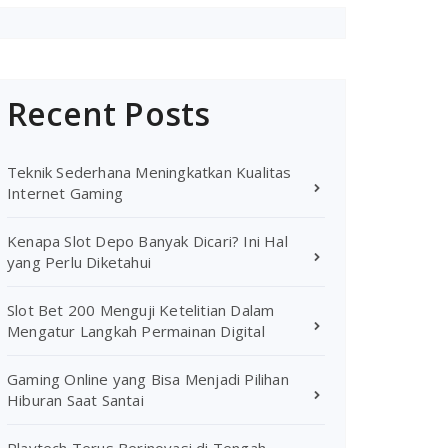
Recent Posts
Teknik Sederhana Meningkatkan Kualitas
Internet Gaming
Kenapa Slot Depo Banyak Dicari? Ini Hal
yang Perlu Diketahui
Slot Bet 200 Menguji Ketelitian Dalam
Mengatur Langkah Permainan Digital
Gaming Online yang Bisa Menjadi Pilihan
Hiburan Saat Santai