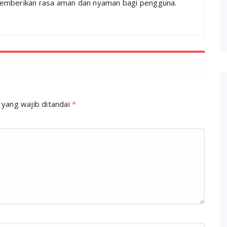
memberikan rasa aman dan nyaman bagi pengguna.
 yang wajib ditandai
*