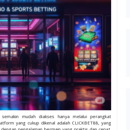
ne semakin mudah diakses hanya melalui perangkat
atform yang cukup dikenal adalah CLICKBET88, yang
l dengan pengalaman bermain yang praktis dan cepat.