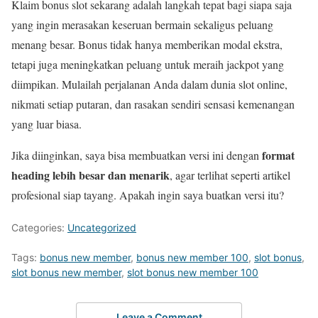
Klaim bonus slot sekarang adalah langkah tepat bagi siapa saja
yang ingin merasakan keseruan bermain sekaligus peluang
menang besar. Bonus tidak hanya memberikan modal ekstra,
tetapi juga meningkatkan peluang untuk meraih jackpot yang
diimpikan. Mulailah perjalanan Anda dalam dunia slot online,
nikmati setiap putaran, dan rasakan sendiri sensasi kemenangan
yang luar biasa.
format
Jika diinginkan, saya bisa membuatkan versi ini dengan
heading lebih besar dan menarik
, agar terlihat seperti artikel
profesional siap tayang. Apakah ingin saya buatkan versi itu?
Categories:
Uncategorized
Tags:
bonus new member
,
bonus new member 100
,
slot bonus
,
slot bonus new member
,
slot bonus new member 100
Leave a Comment