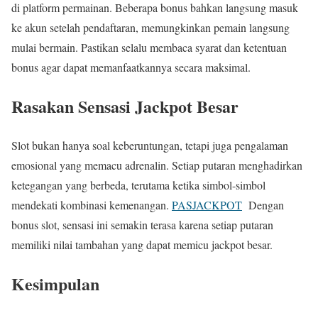
di platform permainan. Beberapa bonus bahkan langsung masuk
ke akun setelah pendaftaran, memungkinkan pemain langsung
mulai bermain. Pastikan selalu membaca syarat dan ketentuan
bonus agar dapat memanfaatkannya secara maksimal.
Rasakan Sensasi Jackpot Besar
Slot bukan hanya soal keberuntungan, tetapi juga pengalaman
emosional yang memacu adrenalin. Setiap putaran menghadirkan
ketegangan yang berbeda, terutama ketika simbol-simbol
mendekati kombinasi kemenangan.
PASJACKPOT
Dengan
bonus slot, sensasi ini semakin terasa karena setiap putaran
memiliki nilai tambahan yang dapat memicu jackpot besar.
Kesimpulan