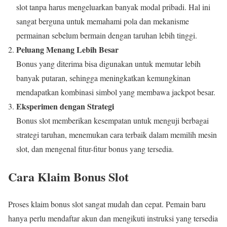
slot tanpa harus mengeluarkan banyak modal pribadi. Hal ini
sangat berguna untuk memahami pola dan mekanisme
permainan sebelum bermain dengan taruhan lebih tinggi.
Peluang Menang Lebih Besar
Bonus yang diterima bisa digunakan untuk memutar lebih
banyak putaran, sehingga meningkatkan kemungkinan
mendapatkan kombinasi simbol yang membawa jackpot besar.
Eksperimen dengan Strategi
Bonus slot memberikan kesempatan untuk menguji berbagai
strategi taruhan, menemukan cara terbaik dalam memilih mesin
slot, dan mengenal fitur-fitur bonus yang tersedia.
Cara Klaim Bonus Slot
Proses klaim bonus slot sangat mudah dan cepat. Pemain baru
hanya perlu mendaftar akun dan mengikuti instruksi yang tersedia