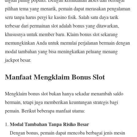
pilihan tema yang menarik, pemain dapat merasakan pengalaman
seru tanpa harus pergi ke kasino fisik. Salah satu daya tarik
terbesar dari permainan slot adalah bonus yang ditawarkan,
khususnya untuk member baru. Klaim bonus slot sekarang
memungkinkan Anda untuk memulai perjalanan bermain dengan
modal tambahan yang bisa meningkatkan peluang menang
jackpot besar.
Manfaat Mengklaim Bonus Slot
Mengklaim bonus slot bukan hanya sekadar menambah saldo
bermain, tetapi juga memberikan keuntungan strategis bagi
pemain. Berikut beberapa manfaat utama:
Modal Tambahan Tanpa Risiko Besar
Dengan bonus, pemain dapat mencoba berbagai jenis mesin