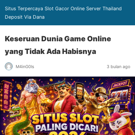
Situs Terpercaya Slot Gacor Online Server Thailand
Deposit Via Dana
Keseruan Dunia Game Online
yang Tidak Ada Habisnya
M4inG0ls
3 bulan ago