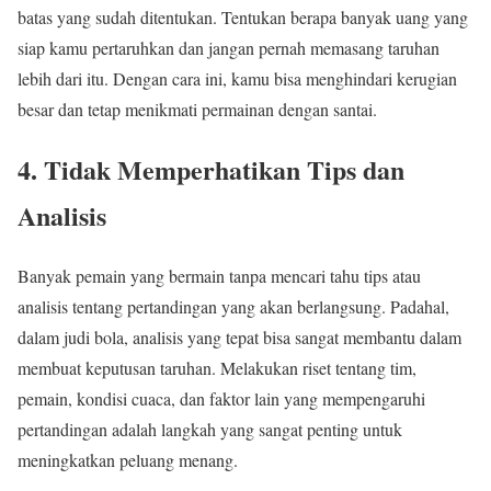
batas yang sudah ditentukan. Tentukan berapa banyak uang yang
siap kamu pertaruhkan dan jangan pernah memasang taruhan
lebih dari itu. Dengan cara ini, kamu bisa menghindari kerugian
besar dan tetap menikmati permainan dengan santai.
4. Tidak Memperhatikan Tips dan
Analisis
Banyak pemain yang bermain tanpa mencari tahu tips atau
analisis tentang pertandingan yang akan berlangsung. Padahal,
dalam judi bola, analisis yang tepat bisa sangat membantu dalam
membuat keputusan taruhan. Melakukan riset tentang tim,
pemain, kondisi cuaca, dan faktor lain yang mempengaruhi
pertandingan adalah langkah yang sangat penting untuk
meningkatkan peluang menang.