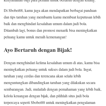
Di Sbobet88, kamu juga akan mendapatkan berbagai panduan
dan tips taruhan yang membantu kamu membuat keputusan lebih
baik dan menghindari kesalahan umum dalam judi bola.
Ditambah lagi, bonus dan promosi menarik bisa meningkatkan
peluang kamu untuk meraih kemenangan!
Ayo Bertaruh dengan Bijak!
Dengan menghindari kelima kesalahan umum di atas, kamu bisa
meningkatkan peluang untuk sukses dalam judi bola. Ingat,
taruhan yang cerdas dan terencana akan selalu lebih
menguntungkan dibandingkan taruhan yang dilakukan secara
sembarangan. Jadi, mulailah dengan pemahaman yang lebih baik,
kelola keuangan dengan bijak, dan pilihlah situs judi bola
terpercaya seperti Sbobet88 untuk meningkatkan pengalaman