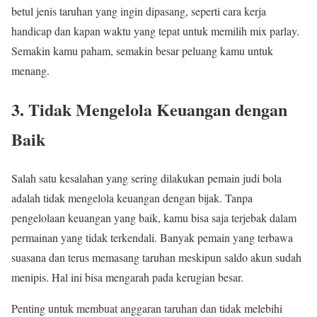
betul jenis taruhan yang ingin dipasang, seperti cara kerja
handicap dan kapan waktu yang tepat untuk memilih mix parlay.
Semakin kamu paham, semakin besar peluang kamu untuk
menang.
3. Tidak Mengelola Keuangan dengan
Baik
Salah satu kesalahan yang sering dilakukan pemain judi bola
adalah tidak mengelola keuangan dengan bijak. Tanpa
pengelolaan keuangan yang baik, kamu bisa saja terjebak dalam
permainan yang tidak terkendali. Banyak pemain yang terbawa
suasana dan terus memasang taruhan meskipun saldo akun sudah
menipis. Hal ini bisa mengarah pada kerugian besar.
Penting untuk membuat anggaran taruhan dan tidak melebihi