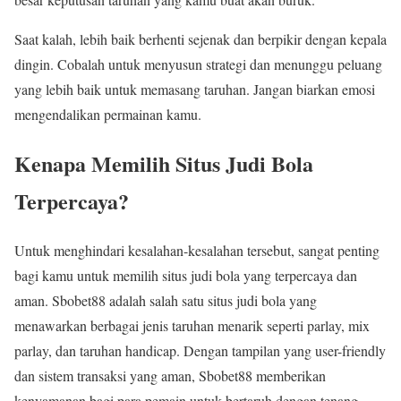
Saat kalah, lebih baik berhenti sejenak dan berpikir dengan kepala
dingin. Cobalah untuk menyusun strategi dan menunggu peluang
yang lebih baik untuk memasang taruhan. Jangan biarkan emosi
mengendalikan permainan kamu.
Kenapa Memilih Situs Judi Bola
Terpercaya?
Untuk menghindari kesalahan-kesalahan tersebut, sangat penting
bagi kamu untuk memilih situs judi bola yang terpercaya dan
aman. Sbobet88 adalah salah satu situs judi bola yang
menawarkan berbagai jenis taruhan menarik seperti parlay, mix
parlay, dan taruhan handicap. Dengan tampilan yang user-friendly
dan sistem transaksi yang aman, Sbobet88 memberikan
kenyamanan bagi para pemain untuk bertaruh dengan tenang.