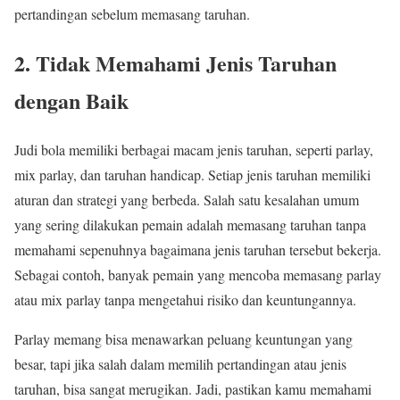
pertandingan sebelum memasang taruhan.
2. Tidak Memahami Jenis Taruhan
dengan Baik
Judi bola memiliki berbagai macam jenis taruhan, seperti parlay,
mix parlay, dan taruhan handicap. Setiap jenis taruhan memiliki
aturan dan strategi yang berbeda. Salah satu kesalahan umum
yang sering dilakukan pemain adalah memasang taruhan tanpa
memahami sepenuhnya bagaimana jenis taruhan tersebut bekerja.
Sebagai contoh, banyak pemain yang mencoba memasang parlay
atau mix parlay tanpa mengetahui risiko dan keuntungannya.
Parlay memang bisa menawarkan peluang keuntungan yang
besar, tapi jika salah dalam memilih pertandingan atau jenis
taruhan, bisa sangat merugikan. Jadi, pastikan kamu memahami