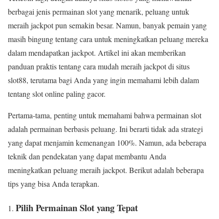
berbagai jenis permainan slot yang menarik, peluang untuk
meraih jackpot pun semakin besar. Namun, banyak pemain yang
masih bingung tentang cara untuk meningkatkan peluang mereka
dalam mendapatkan jackpot. Artikel ini akan memberikan
panduan praktis tentang cara mudah meraih jackpot di situs
slot88, terutama bagi Anda yang ingin memahami lebih dalam
tentang slot online paling gacor.
Pertama-tama, penting untuk memahami bahwa permainan slot
adalah permainan berbasis peluang. Ini berarti tidak ada strategi
yang dapat menjamin kemenangan 100%. Namun, ada beberapa
teknik dan pendekatan yang dapat membantu Anda
meningkatkan peluang meraih jackpot. Berikut adalah beberapa
tips yang bisa Anda terapkan.
Pilih Permainan Slot yang Tepat