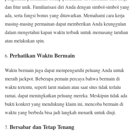
dan fitur unik. Familiarisasi diri Anda dengan simbol-simbol yang
ada, serta fungsi bonus yang ditawarkan. Memahami cara kerja
masing-masing permainan dapat memberikan Anda keunggulan
dalam mengetahui kapan waktu terbaik untuk memasang taruhan
atau melakukan spin.
Perhatikan Waktu Bermain
Waktu bermain juga dapat mempengaruhi peluang Anda untuk
meraih jackpot. Beberapa pemain percaya bahwa bermain di
waktu tertentu, seperti larut malam atau saat situs tidak terlalu
ramai, dapat meningkatkan peluang mereka. Meskipun tidak ada
bukti konkret yang mendukung klaim ini, mencoba bermain di
waktu yang berbeda bisa jadi langkah menarik untuk diuji.
Bersabar dan Tetap Tenang