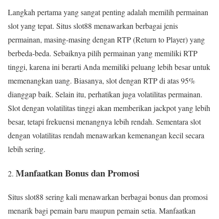
Langkah pertama yang sangat penting adalah memilih permainan
slot yang tepat. Situs slot88 menawarkan berbagai jenis
permainan, masing-masing dengan RTP (Return to Player) yang
berbeda-beda. Sebaiknya pilih permainan yang memiliki RTP
tinggi, karena ini berarti Anda memiliki peluang lebih besar untuk
memenangkan uang. Biasanya, slot dengan RTP di atas 95%
dianggap baik. Selain itu, perhatikan juga volatilitas permainan.
Slot dengan volatilitas tinggi akan memberikan jackpot yang lebih
besar, tetapi frekuensi menangnya lebih rendah. Sementara slot
dengan volatilitas rendah menawarkan kemenangan kecil secara
lebih sering.
Manfaatkan Bonus dan Promosi
Situs slot88 sering kali menawarkan berbagai bonus dan promosi
menarik bagi pemain baru maupun pemain setia. Manfaatkan