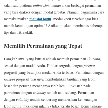
salah satu platform
online slot
, menawarkan berbagai permainan
yang bisa diakses dengan modal terbatas. Namun, bagaimana cara
mauslot login
memaksimalkan
modal kecil tersebut agar bisa
meraih keuntungan optimal? Artikel ini akan membahas beberapa
tips dan trik efektif.
Memilih Permainan yang Tepat
Langkah awal yang krusial adalah memilih permainan
slot
yang
sesuai dengan modal Anda. Hindari tergoda dengan
jackpot
progresif yang besar jika modal Anda terbatas. Permainan dengan
jackpot
progresif biasanya membutuhkan taruhan yang lebih
besar dan peluang menangnya lebih kecil. Fokuslah pada
permainan dengan
volatility
rendah atau sedang. Permainan
dengan
volatility
rendah cenderung memberikan kemenangan
lebih sering, meskipun nilainya tidak terlalu besar. Kemenangan-