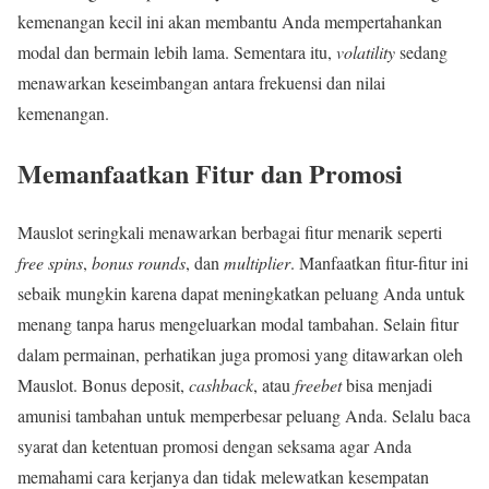
kemenangan kecil ini akan membantu Anda mempertahankan
modal dan bermain lebih lama. Sementara itu,
volatility
sedang
menawarkan keseimbangan antara frekuensi dan nilai
kemenangan.
Memanfaatkan Fitur dan Promosi
Mauslot seringkali menawarkan berbagai fitur menarik seperti
free spins
,
bonus rounds
, dan
multiplier
. Manfaatkan fitur-fitur ini
sebaik mungkin karena dapat meningkatkan peluang Anda untuk
menang tanpa harus mengeluarkan modal tambahan. Selain fitur
dalam permainan, perhatikan juga promosi yang ditawarkan oleh
Mauslot. Bonus deposit,
cashback
, atau
freebet
bisa menjadi
amunisi tambahan untuk memperbesar peluang Anda. Selalu baca
syarat dan ketentuan promosi dengan seksama agar Anda
memahami cara kerjanya dan tidak melewatkan kesempatan