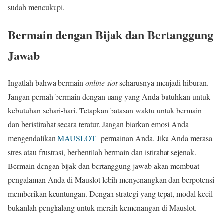
sudah mencukupi.
Bermain dengan Bijak dan Bertanggung
Jawab
Ingatlah bahwa bermain
online slot
seharusnya menjadi hiburan.
Jangan pernah bermain dengan uang yang Anda butuhkan untuk
kebutuhan sehari-hari. Tetapkan batasan waktu untuk bermain
dan beristirahat secara teratur. Jangan biarkan emosi Anda
mengendalikan
MAUSLOT
permainan Anda. Jika Anda merasa
stres atau frustrasi, berhentilah bermain dan istirahat sejenak.
Bermain dengan bijak dan bertanggung jawab akan membuat
pengalaman Anda di Mauslot lebih menyenangkan dan berpotensi
memberikan keuntungan. Dengan strategi yang tepat, modal kecil
bukanlah penghalang untuk meraih kemenangan di Mauslot.